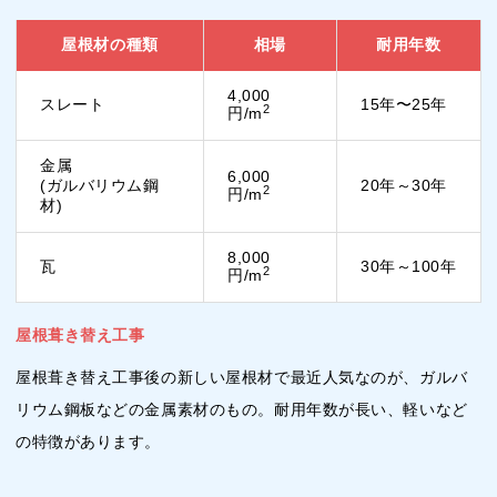
屋根材の種類
相場
耐用年数
4,000
スレート
15年〜25年
2
円/m
金属
6,000
(ガルバリウム鋼
20年～30年
2
円/m
材)
8,000
瓦
30年～100年
2
円/m
屋根葺き替え工事
屋根葺き替え工事後の新しい屋根材で最近人気なのが、ガルバ
リウム鋼板などの金属素材のもの。耐用年数が長い、軽いなど
の特徴があります。