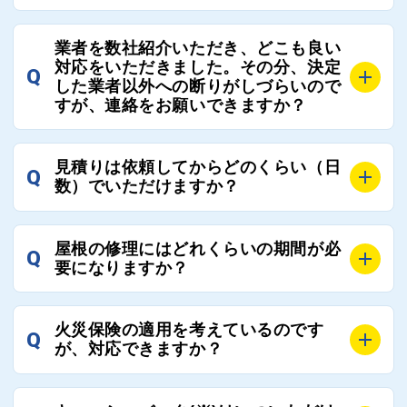
出る場合もあります。
屋根コネクトではそのような不安を抱えてしまう屋根
A
屋根コネクトでは、お客様の安心を支える「優良工事
の修理において、適正で公正な工事業者選びのお手伝
業者を数社紹介いただき、どこも良い
業者チェック制度」を設けております。
対応をいただきました。その分、決定
いをさせていただくサイトでございます。
Q
屋根コネクトにて定期的にお客様アンケートを実施
した業者以外への断りがしづらいので
まだまだそのような業界だからこそ比較が重要になり
すが、連絡をお願いできますか？
し、そこで評価の低かった業者は事実確認の上で、屋
ますので、是非屋根コネクトを活用ください。
根コネクトの判断により即時登録を解除できる契約と
しております。
A
屋根コネクトにお任せください。屋根コネクトでは、
見積りは依頼してからどのくらい（日
Q
優良業者のみをご紹介できる体制により、お客様の安
工事業者へのお断りも無料で代行しております。
数）でいただけますか？
心と信頼を維持しております。
ご質問いただいたような、お客様が心苦しい思いをさ
れる必要はございませんので、いつでもお気軽にご相
A
工事業者にもよりますが、おおよそ現地調査後3日～1
談ください。
屋根の修理にはどれくらいの期間が必
Q
週間前後にはお届けできます。
要になりますか？
万が一１週間を過ぎても何の連絡もないなどがあれば
ご連絡いただき、屋根コネクトから直ちに紹介の工事
A
工事業者の状況や屋根の状態、工事の内容、天候によ
業者へ状況確認の連絡をし、即時対応するよう指示を
火災保険の適用を考えているのです
Q
って工事期間は変わりますが、目安としては、おおよ
が、対応できますか？
いたしますので、お気軽にお申し付けください。
そ3日～6日となります。
また、急ぎの場合などは屋根コネクトとしても全面的
A
もちろん対応可能です。