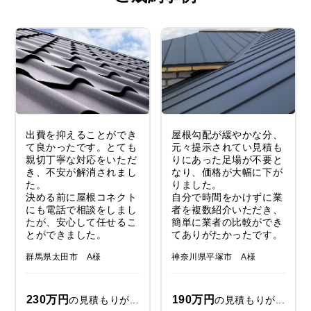
出費を抑えることができ
屋根勾配が緩やかな分、
て良かったです。とても
元々提示されてい見積も
親切丁寧な対応をいただ
りにあった足場が不要と
き、不安が解消されまし
なり、価格が大幅に下が
た。
りました。
決める前に屋根コネクト
自分で時間をかけずに業
にも電話で相談をしまし
者を複数紹介いただき、
たが、安心して任せるこ
簡単に業者の比較ができ
とができました。
てありがたかったです。
群馬県太田市 A様
神奈川県平塚市 A様
230万円
190万円
の見積もりが...
の見積もりが...