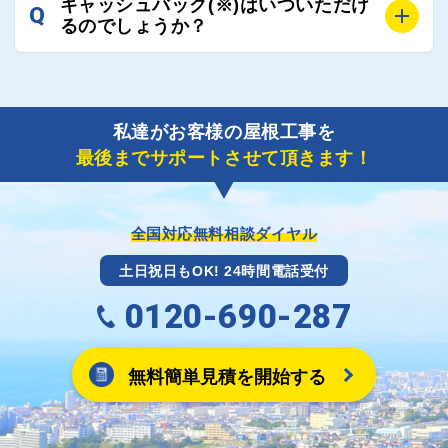
にご協力いたしますので、ご相談ください。可能な限
キャッシュバック(※)はいついただけ
Q
風災補償を適用される場合は、専門家による視察と必
るのでしょうか？
り期間を短縮できる状況の工事業者を選定させていた
要書類の作成が不可欠です。
だきます。
保険を適用した工事実績の豊富な業者を紹介させてい
A
ご紹介しました工事業者との契約が成立し、工事が完
ただきます。
了しましたら、キャッシュバック(※)申込みフォーム
私達がお客様の屋根工事を
に各項目を入力いただいた上で送信してください。
最後までサポートさせて頂きます！
その内容を屋根コネクトが確認できた日時から翌月末
までには送付手配させていただきます。
※キャッシュバックの金額は契約金額によって異なり
ます。
全国対応無料相談ダイヤル
土日祝日もOK! 24時間電話受付
0120-690-287
無料簡単見積を開始する