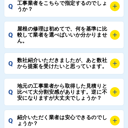
工事業者をこちらで指定するのでしょ
Q
うか？
A
お客様のご要望をお聞きし、条件に合った工事業者を
屋根の修理は初めてで、何を基準に比
最大3社まで選定し、ご紹介いたします。
Q
較して業者を選べばいいか分かりませ
そのため、お客様に比較する業者を選定いただく必要
ん。
はございません。
A
選定基準はお客様によって異なりますが、価格はもち
数社紹介いただきましたが、あと数社
Q
ろんのこと、実績面や保証面、担当者の人柄や社歴、
から提案を受けたいと思っています。
近さやアフターフォローの充実度などを各社で比較
し、総合的に判断ください。
A
全国300社以上の登録業者がございますので、プラス
また、選定に迷った際などは屋根コネクト事務局へご
地元の工事業者から取得した見積りと
でご紹介の要望をいただければ、即時屋根コネクトに
Q
比べて大分割安感があります。逆に不
連絡いただければ、お客様の屋根修理を全面的にフォ
て対応させていただきます。お気軽にお申し付けくだ
安になりますが大丈夫でしょうか？
ローさせていただきます。お気軽にご相談ください。
さい。
A
残念ながら、リフォーム業界は費用の内訳に不透明な
紹介いただく業者は安心できるのでし
Q
部分が多く、一見同じ工事でも１００万円以上の差が
ょうか？