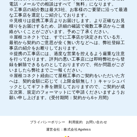
電話・メールでの相談はすべて「無料」になります。
※工事店の紹介数は最大3社、お客様のご要望に沿って最適
な工事店を選定しご紹介しております。
※見積りは提携工事店よりお届けします。より正確なお見
積りをお届けするため、詳細の確認で複数工事店からご連
絡がいくことがございます。予めご了承ください。
※屋根コネクトでは、すでに工事店が決定されている方、
最初から契約のご意思が全く無い方などへは、弊社登録工
事店の紹介をお断りしております。
※提携の工事店には、過度な営業を控えるよう厳重な注意
を行っております。評判の悪い工事店には即時弊社から登
録を解除できるものとしておりますので、何か問題がござ
いましたら弊社までご一報ください。
※屋根コネクト経由にて屋根工事のご契約をいただいた方
へは、契約金額に応じて（上限金額無し！）キャッシュバ
ックとしてギフト券を贈呈しておりますので、ご契約が成
立次第、規定のフォーマットにて申請くださいますようお
願い申し上げます。(受付期間：契約から6ヶ月間)
プライバシーポリシー
利用規約
お問い合わせ
運営会社：株式会社Ageless