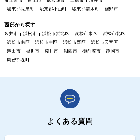
富士宮市
富士市
御殿場市
三島市
沼津市
駿東郡長泉町
駿東郡小山町
駿東郡清水町
裾野市
西部から探す
袋井市
浜松市
浜松市浜北区
浜松市東区
浜松市北区
浜松市南区
浜松市中区
浜松市西区
浜松市天竜区
磐田市
掛川市
菊川市
湖西市
御前崎市
静岡市
周智郡森町
よくある質問