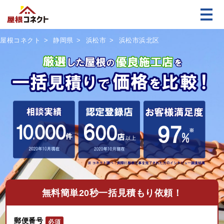
屋根コネクト
静岡県
浜松市
浜松市浜北区
無料
簡単20秒一括見積もり依頼！
郵便番号