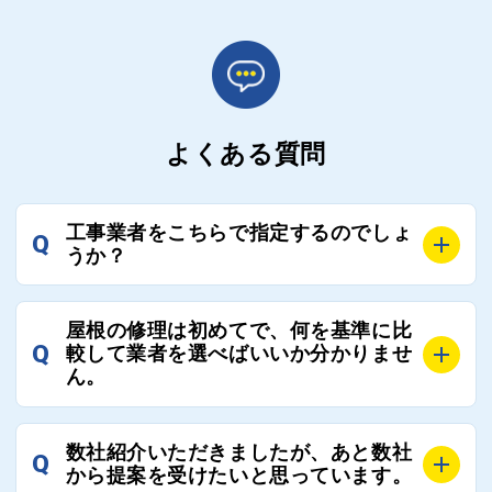
よくある質問
工事業者をこちらで指定するのでしょ
Q
うか？
A
お客様のご要望をお聞きし、条件に合った工事業者を
屋根の修理は初めてで、何を基準に比
最大3社まで選定し、ご紹介いたします。
Q
較して業者を選べばいいか分かりませ
そのため、お客様に比較する業者を選定いただく必要
ん。
はございません。
A
選定基準はお客様によって異なりますが、価格はもち
数社紹介いただきましたが、あと数社
Q
ろんのこと、実績面や保証面、担当者の人柄や社歴、
から提案を受けたいと思っています。