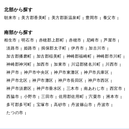
北部から探す
朝来市
美方郡香美町
美方郡新温泉町
豊岡市
養父市
南部から探す
相生市
明石市
赤穂郡上郡町
赤穂市
尼崎市
芦屋市
淡路市
姫路市
揖保郡太子町
伊丹市
加古川市
加古郡播磨町
加古郡稲美町
神崎郡福崎町
神崎郡市川町
神崎郡神河町
加西市
加東市
川辺郡猪名川町
川西市
神戸市
神戸市中央区
神戸市東灘区
神戸市兵庫区
神戸市北区
神戸市灘区
神戸市長田区
神戸市西区
神戸市須磨区
神戸市垂水区
三木市
南あわじ市
西宮市
西脇市
小野市
三田市
佐用郡佐用町
宍粟市
洲本市
多可郡多可町
宝塚市
高砂市
丹波篠山市
丹波市
たつの市