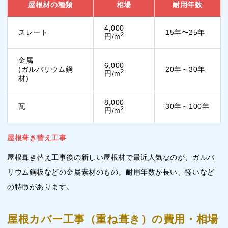
屋根材の種類
相場
耐用年数
4,000
スレート
15年〜25年
2
円/m
金属
6,000
(ガルバリウム鋼
20年～30年
2
円/m
材)
8,000
瓦
30年～100年
2
円/m
屋根葺き替え工事
屋根葺き替え工事後の新しい屋根材で最近人気なのが、ガルバ
リウム鋼板などの金属素材のもの。耐用年数が長い、軽いなど
の特徴があります。
屋根カバー工事（重ね葺き）の費用・相場