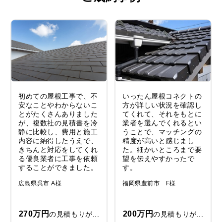
初めての屋根工事で、不
いったん屋根コネクトの
安なことやわからないこ
方が詳しい状況を確認し
とがたくさんありました
てくれて、それをもとに
が、複数社の見積書を冷
業者を選んでくれるとい
静に比較し、費用と施工
うことで、マッチングの
内容に納得したうえで、
精度が高いと感じまし
きちんと対応をしてくれ
た。細かいところまで要
る優良業者に工事を依頼
望を伝えやすかったで
することができました。
す。
広島県呉市 A様
福岡県豊前市 F様
270万円
200万円
の見積もりが...
の見積もりが...