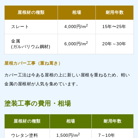
屋根材の種類
相場
耐用年数
2
スレート
4,000円/m
15年〜25年
金属
2
6,000円/m
20年～30年
(ガルバリウム鋼材)
屋根カバー工事（重ね葺き）
カバー工法は今ある屋根の上に新しい屋根を重ねるため、軽い
金属の屋根材が人気を集めています。
塗装工事の費用・相場
屋根材の種類
相場
耐用年数
2
ウレタン塗料
1,500円/m
7～10年