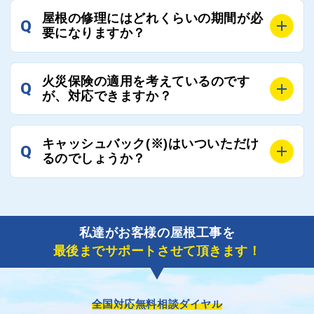
A
工事業者にもよりますが、おおよそ現地調査後3日～1
談ください。
屋根の修理にはどれくらいの期間が必
Q
週間前後にはお届けできます。
要になりますか？
万が一１週間を過ぎても何の連絡もないなどがあれば
ご連絡いただき、屋根コネクトから直ちに紹介の工事
A
工事業者の状況や屋根の状態、工事の内容、天候によ
業者へ状況確認の連絡をし、即時対応するよう指示を
火災保険の適用を考えているのです
Q
って工事期間は変わりますが、目安としては、おおよ
が、対応できますか？
いたしますので、お気軽にお申し付けください。
そ3日～6日となります。
また、急ぎの場合などは屋根コネクトとしても全面的
A
もちろん対応可能です。
にご協力いたしますので、ご相談ください。可能な限
キャッシュバック(※)はいついただけ
Q
風災補償を適用される場合は、専門家による視察と必
るのでしょうか？
り期間を短縮できる状況の工事業者を選定させていた
要書類の作成が不可欠です。
だきます。
保険を適用した工事実績の豊富な業者を紹介させてい
A
ご紹介しました工事業者との契約が成立し、工事が完
ただきます。
了しましたら、キャッシュバック(※)申込みフォーム
私達がお客様の屋根工事を
に各項目を入力いただいた上で送信してください。
最後までサポートさせて頂きます！
その内容を屋根コネクトが確認できた日時から翌月末
までには送付手配させていただきます。
※キャッシュバックの金額は契約金額によって異なり
ます。
全国対応無料相談ダイヤル