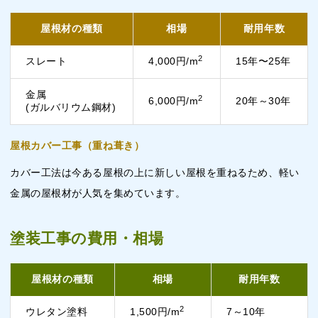
屋根材の種類
相場
耐用年数
2
スレート
4,000円/m
15年〜25年
金属
2
6,000円/m
20年～30年
(ガルバリウム鋼材)
屋根カバー工事（重ね葺き）
カバー工法は今ある屋根の上に新しい屋根を重ねるため、軽い
金属の屋根材が人気を集めています。
塗装工事の費用・相場
屋根材の種類
相場
耐用年数
2
ウレタン塗料
1,500円/m
7～10年