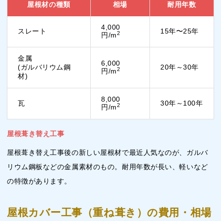
屋根材の種類
相場
耐用年数
4,000
スレート
15年〜25年
2
円/m
金属
6,000
(ガルバリウム鋼
20年～30年
2
円/m
材)
8,000
瓦
30年～100年
2
円/m
屋根葺き替え工事
屋根葺き替え工事後の新しい屋根材で最近人気なのが、ガルバ
リウム鋼板などの金属素材のもの。耐用年数が長い、軽いなど
の特徴があります。
屋根カバー工事（重ね葺き）の費用・相場