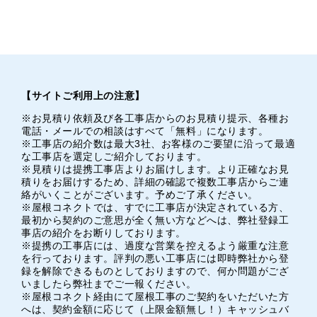
【サイトご利用上の注意】
※お見積り依頼及び各工事店からのお見積り提示、各種お
電話・メールでの相談はすべて「無料」になります。
※工事店の紹介数は最大3社、お客様のご要望に沿って最適
な工事店を選定しご紹介しております。
※見積りは提携工事店よりお届けします。より正確なお見
積りをお届けするため、詳細の確認で複数工事店からご連
絡がいくことがございます。予めご了承ください。
※屋根コネクトでは、すでに工事店が決定されている方、
最初から契約のご意思が全く無い方などへは、弊社登録工
事店の紹介をお断りしております。
※提携の工事店には、過度な営業を控えるよう厳重な注意
を行っております。評判の悪い工事店には即時弊社から登
録を解除できるものとしておりますので、何か問題がござ
いましたら弊社までご一報ください。
※屋根コネクト経由にて屋根工事のご契約をいただいた方
へは、契約金額に応じて（上限金額無し！）キャッシュバ