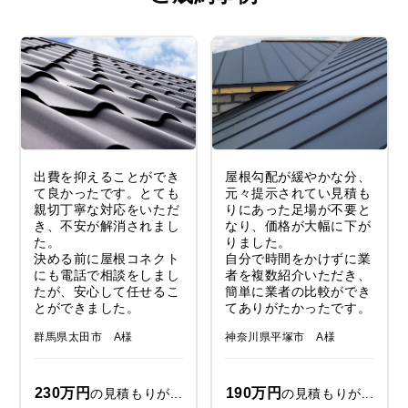
出費を抑えることができ
屋根勾配が緩やかな分、
て良かったです。とても
元々提示されてい見積も
親切丁寧な対応をいただ
りにあった足場が不要と
き、不安が解消されまし
なり、価格が大幅に下が
た。
りました。
決める前に屋根コネクト
自分で時間をかけずに業
にも電話で相談をしまし
者を複数紹介いただき、
たが、安心して任せるこ
簡単に業者の比較ができ
とができました。
てありがたかったです。
群馬県太田市 A様
神奈川県平塚市 A様
230万円
190万円
の見積もりが...
の見積もりが...