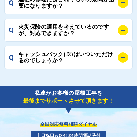
Q
週間前後にはお届けできます。
要になりますか？
万が一１週間を過ぎても何の連絡もないなどがあれば
ご連絡いただき、屋根コネクトから直ちに紹介の工事
A
工事業者の状況や屋根の状態、工事の内容、天候によ
業者へ状況確認の連絡をし、即時対応するよう指示を
火災保険の適用を考えているのです
Q
って工事期間は変わりますが、目安としては、おおよ
が、対応できますか？
いたしますので、お気軽にお申し付けください。
そ3日～6日となります。
また、急ぎの場合などは屋根コネクトとしても全面的
A
もちろん対応可能です。
にご協力いたしますので、ご相談ください。可能な限
キャッシュバック(※)はいついただけ
Q
風災補償を適用される場合は、専門家による視察と必
るのでしょうか？
り期間を短縮できる状況の工事業者を選定させていた
要書類の作成が不可欠です。
だきます。
保険を適用した工事実績の豊富な業者を紹介させてい
A
ご紹介しました工事業者との契約が成立し、工事が完
ただきます。
了しましたら、キャッシュバック(※)申込みフォーム
私達がお客様の屋根工事を
に各項目を入力いただいた上で送信してください。
最後までサポートさせて頂きます！
その内容を屋根コネクトが確認できた日時から翌月末
までには送付手配させていただきます。
※キャッシュバックの金額は契約金額によって異なり
ます。
全国対応無料相談ダイヤル
土日祝日もOK! 24時間電話受付