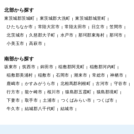
北部から探す
東茨城郡茨城町
東茨城郡大洗町
東茨城郡城里町
ひたちなか市
常陸大宮市
常陸太田市
日立市
笠間市
北茨城市
久慈郡大子町
水戸市
那珂郡東海村
那珂市
小美玉市
高萩市
南部から探す
坂東市
筑西市
鉾田市
稲敷郡阿見町
稲敷郡河内町
稲敷郡美浦村
稲敷市
石岡市
潮来市
常総市
神栖市
鹿嶋市
かすみがうら市
北相馬郡利根町
古河市
守谷市
行方市
龍ケ崎市
桜川市
猿島郡五霞町
猿島郡境町
下妻市
取手市
土浦市
つくばみらい市
つくば市
牛久市
結城郡八千代町
結城市