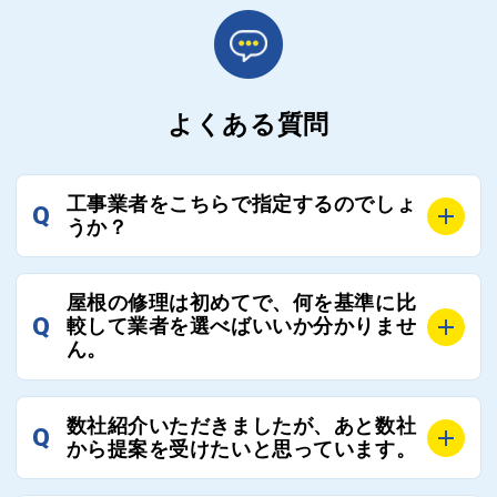
よくある質問
工事業者をこちらで指定するのでしょ
Q
うか？
A
お客様のご要望をお聞きし、条件に合った工事業者を
屋根の修理は初めてで、何を基準に比
最大3社まで選定し、ご紹介いたします。
Q
較して業者を選べばいいか分かりませ
そのため、お客様に比較する業者を選定いただく必要
ん。
はございません。
A
選定基準はお客様によって異なりますが、価格はもち
数社紹介いただきましたが、あと数社
Q
ろんのこと、実績面や保証面、担当者の人柄や社歴、
から提案を受けたいと思っています。
近さやアフターフォローの充実度などを各社で比較
し、総合的に判断ください。