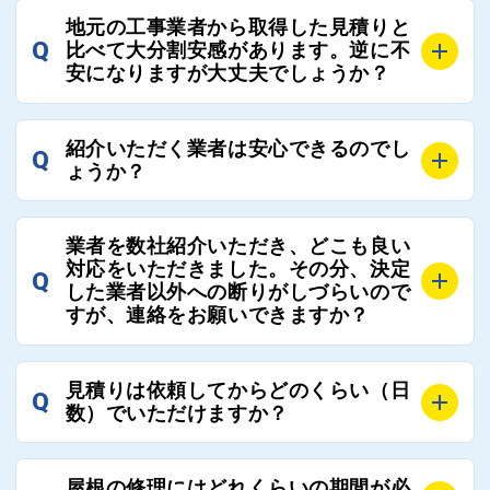
A
全国300社以上の登録業者がございますので、プラス
また、選定に迷った際などは屋根コネクト事務局へご
地元の工事業者から取得した見積りと
でご紹介の要望をいただければ、即時屋根コネクトに
Q
比べて大分割安感があります。逆に不
連絡いただければ、お客様の屋根修理を全面的にフォ
て対応させていただきます。お気軽にお申し付けくだ
安になりますが大丈夫でしょうか？
ローさせていただきます。お気軽にご相談ください。
さい。
A
残念ながら、リフォーム業界は費用の内訳に不透明な
紹介いただく業者は安心できるのでし
Q
部分が多く、一見同じ工事でも１００万円以上の差が
ょうか？
出る場合もあります。
屋根コネクトではそのような不安を抱えてしまう屋根
A
屋根コネクトでは、お客様の安心を支える「優良工事
の修理において、適正で公正な工事業者選びのお手伝
業者を数社紹介いただき、どこも良い
業者チェック制度」を設けております。
対応をいただきました。その分、決定
いをさせていただくサイトでございます。
Q
屋根コネクトにて定期的にお客様アンケートを実施
した業者以外への断りがしづらいので
まだまだそのような業界だからこそ比較が重要になり
すが、連絡をお願いできますか？
し、そこで評価の低かった業者は事実確認の上で、屋
ますので、是非屋根コネクトを活用ください。
根コネクトの判断により即時登録を解除できる契約と
しております。
A
屋根コネクトにお任せください。屋根コネクトでは、
見積りは依頼してからどのくらい（日
Q
優良業者のみをご紹介できる体制により、お客様の安
工事業者へのお断りも無料で代行しております。
数）でいただけますか？
心と信頼を維持しております。
ご質問いただいたような、お客様が心苦しい思いをさ
れる必要はございませんので、いつでもお気軽にご相
A
工事業者にもよりますが、おおよそ現地調査後3日～1
談ください。
屋根の修理にはどれくらいの期間が必