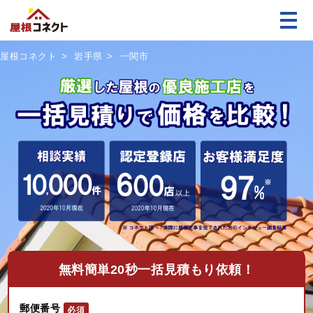
屋根コネクト
岩手県
一関市
無料
簡単20秒一括見積もり依頼！
郵便番号