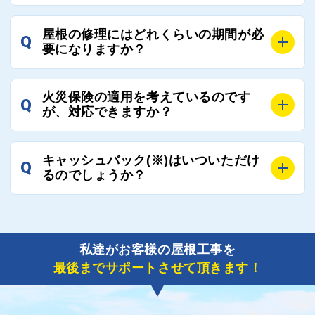
れる必要はございませんので、いつでもお気軽にご相
A
工事業者にもよりますが、おおよそ現地調査後3日～1
談ください。
屋根の修理にはどれくらいの期間が必
Q
週間前後にはお届けできます。
要になりますか？
万が一１週間を過ぎても何の連絡もないなどがあれば
ご連絡いただき、屋根コネクトから直ちに紹介の工事
A
工事業者の状況や屋根の状態、工事の内容、天候によ
業者へ状況確認の連絡をし、即時対応するよう指示を
火災保険の適用を考えているのです
Q
って工事期間は変わりますが、目安としては、おおよ
が、対応できますか？
いたしますので、お気軽にお申し付けください。
そ3日～6日となります。
また、急ぎの場合などは屋根コネクトとしても全面的
A
もちろん対応可能です。
にご協力いたしますので、ご相談ください。可能な限
キャッシュバック(※)はいついただけ
Q
風災補償を適用される場合は、専門家による視察と必
るのでしょうか？
り期間を短縮できる状況の工事業者を選定させていた
要書類の作成が不可欠です。
だきます。
保険を適用した工事実績の豊富な業者を紹介させてい
A
ご紹介しました工事業者との契約が成立し、工事が完
ただきます。
了しましたら、キャッシュバック(※)申込みフォーム
私達がお客様の屋根工事を
に各項目を入力いただいた上で送信してください。
最後までサポートさせて頂きます！
その内容を屋根コネクトが確認できた日時から翌月末
までには送付手配させていただきます。
※キャッシュバックの金額は契約金額によって異なり