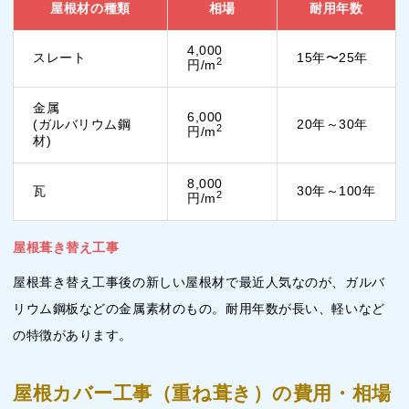
屋根材の種類
相場
耐用年数
4,000
スレート
15年〜25年
2
円/m
金属
6,000
(ガルバリウム鋼
20年～30年
2
円/m
材)
8,000
瓦
30年～100年
2
円/m
屋根葺き替え工事
屋根葺き替え工事後の新しい屋根材で最近人気なのが、ガルバ
リウム鋼板などの金属素材のもの。耐用年数が長い、軽いなど
の特徴があります。
屋根カバー工事（重ね葺き）の費用・相場