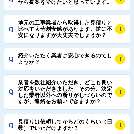
から提案を受けたいと思っています。
近さやアフターフォローの充実度などを各社で比較
し、総合的に判断ください。
A
全国300社以上の登録業者がございますので、プラス
また、選定に迷った際などは屋根コネクト事務局へご
地元の工事業者から取得した見積りと
でご紹介の要望をいただければ、即時屋根コネクトに
Q
比べて大分割安感があります。逆に不
連絡いただければ、お客様の屋根修理を全面的にフォ
て対応させていただきます。お気軽にお申し付けくだ
安になりますが大丈夫でしょうか？
ローさせていただきます。お気軽にご相談ください。
さい。
A
残念ながら、リフォーム業界は費用の内訳に不透明な
紹介いただく業者は安心できるのでし
Q
部分が多く、一見同じ工事でも１００万円以上の差が
ょうか？
出る場合もあります。
屋根コネクトではそのような不安を抱えてしまう屋根
A
屋根コネクトでは、お客様の安心を支える「優良工事
の修理において、適正で公正な工事業者選びのお手伝
業者を数社紹介いただき、どこも良い
業者チェック制度」を設けております。
対応をいただきました。その分、決定
いをさせていただくサイトでございます。
Q
屋根コネクトにて定期的にお客様アンケートを実施
した業者以外への断りがしづらいので
まだまだそのような業界だからこそ比較が重要になり
すが、連絡をお願いできますか？
し、そこで評価の低かった業者は事実確認の上で、屋
ますので、是非屋根コネクトを活用ください。
根コネクトの判断により即時登録を解除できる契約と
しております。
A
屋根コネクトにお任せください。屋根コネクトでは、
見積りは依頼してからどのくらい（日
Q
優良業者のみをご紹介できる体制により、お客様の安
工事業者へのお断りも無料で代行しております。
数）でいただけますか？
心と信頼を維持しております。
ご質問いただいたような、お客様が心苦しい思いをさ