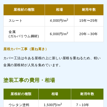
屋根材の種類
相場
耐用年数
2
スレート
4,000円/m
15年〜25年
金属
2
6,000円/m
20年～30年
(ガルバリウム鋼材)
屋根カバー工事（重ね葺き）
カバー工法は今ある屋根の上に新しい屋根を重ねるため、軽い
金属の屋根材が人気を集めています。
塗装工事の費用・相場
屋根材の種類
相場
耐用年数
2
ウレタン塗料
1,500円/m
7～10年