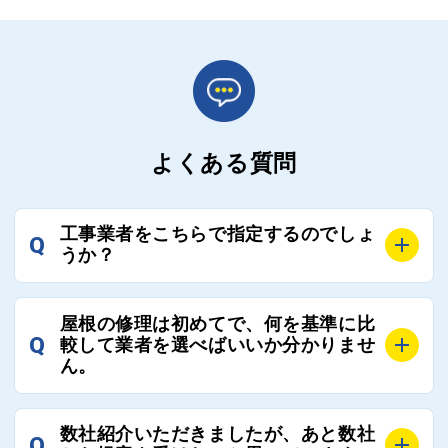
よくある質問
工事業者をこちらで指定するのでしょ
Q
うか？
A
お客様のご要望をお聞きし、条件に合った工事業者を
屋根の修理は初めてで、何を基準に比
最大3社まで選定し、ご紹介いたします。
Q
較して業者を選べばいいか分かりませ
そのため、お客様に比較する業者を選定いただく必要
ん。
はございません。
A
選定基準はお客様によって異なりますが、価格はもち
数社紹介いただきましたが、あと数社
Q
ろんのこと、実績面や保証面、担当者の人柄や社歴、