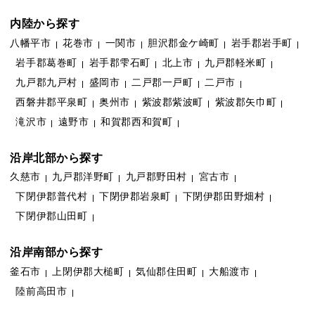
内陸から探す
八幡平市
花巻市
一関市
胆沢郡金ケ崎町
岩手郡岩手町
岩手郡葛巻町
岩手郡雫石町
北上市
九戸郡軽米町
九戸郡九戸村
盛岡市
二戸郡一戸町
二戸市
西磐井郡平泉町
奥州市
紫波郡紫波町
紫波郡矢巾町
滝沢市
遠野市
和賀郡西和賀町
沿岸北部から探す
久慈市
九戸郡洋野町
九戸郡野田村
宮古市
下閉伊郡普代村
下閉伊郡岩泉町
下閉伊郡田野畑村
下閉伊郡山田町
沿岸南部から探す
釜石市
上閉伊郡大槌町
気仙郡住田町
大船渡市
陸前高田市