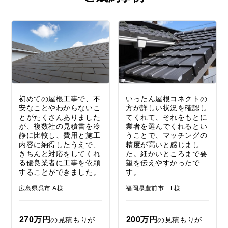
初めての屋根工事で、不
いったん屋根コネクトの
安なことやわからないこ
方が詳しい状況を確認し
とがたくさんありました
てくれて、それをもとに
が、複数社の見積書を冷
業者を選んでくれるとい
静に比較し、費用と施工
うことで、マッチングの
内容に納得したうえで、
精度が高いと感じまし
きちんと対応をしてくれ
た。細かいところまで要
る優良業者に工事を依頼
望を伝えやすかったで
することができました。
す。
広島県呉市 A様
福岡県豊前市 F様
270万円
200万円
の見積もりが...
の見積もりが...