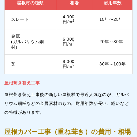
屋根材の種類
相場
耐用年数
4,000
スレート
15年〜25年
2
円/m
金属
6,000
(ガルバリウム鋼
20年～30年
2
円/m
材)
8,000
瓦
30年～100年
2
円/m
屋根葺き替え工事
屋根葺き替え工事後の新しい屋根材で最近人気なのが、ガルバ
リウム鋼板などの金属素材のもの。耐用年数が長い、軽いなど
の特徴があります。
屋根カバー工事（重ね葺き）の費用・相場