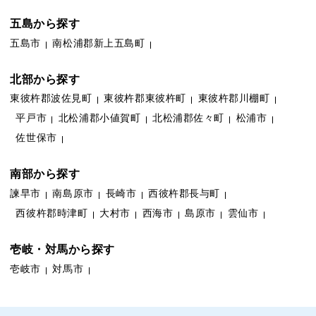
五島から探す
五島市
南松浦郡新上五島町
北部から探す
東彼杵郡波佐見町
東彼杵郡東彼杵町
東彼杵郡川棚町
平戸市
北松浦郡小値賀町
北松浦郡佐々町
松浦市
佐世保市
南部から探す
諫早市
南島原市
長崎市
西彼杵郡長与町
西彼杵郡時津町
大村市
西海市
島原市
雲仙市
壱岐・対馬から探す
壱岐市
対馬市