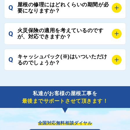
A
工事業者にもよりますが、おおよそ現地調査後3日～1
談ください。
屋根の修理にはどれくらいの期間が必
Q
週間前後にはお届けできます。
要になりますか？
万が一１週間を過ぎても何の連絡もないなどがあれば
ご連絡いただき、屋根コネクトから直ちに紹介の工事
A
工事業者の状況や屋根の状態、工事の内容、天候によ
業者へ状況確認の連絡をし、即時対応するよう指示を
火災保険の適用を考えているのです
Q
って工事期間は変わりますが、目安としては、おおよ
が、対応できますか？
いたしますので、お気軽にお申し付けください。
そ3日～6日となります。
また、急ぎの場合などは屋根コネクトとしても全面的
A
もちろん対応可能です。
にご協力いたしますので、ご相談ください。可能な限
キャッシュバック(※)はいついただけ
Q
風災補償を適用される場合は、専門家による視察と必
るのでしょうか？
り期間を短縮できる状況の工事業者を選定させていた
要書類の作成が不可欠です。
だきます。
保険を適用した工事実績の豊富な業者を紹介させてい
A
ご紹介しました工事業者との契約が成立し、工事が完
ただきます。
了しましたら、キャッシュバック(※)申込みフォーム
私達がお客様の屋根工事を
に各項目を入力いただいた上で送信してください。
最後までサポートさせて頂きます！
その内容を屋根コネクトが確認できた日時から翌月末
までには送付手配させていただきます。
※キャッシュバックの金額は契約金額によって異なり
ます。
全国対応無料相談ダイヤル