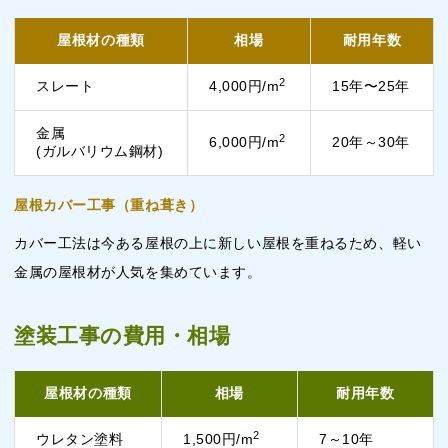
屋根材の種類
相場
耐用年数
2
スレート
4,000円/m
15年〜25年
金属
2
6,000円/m
20年～30年
(ガルバリウム鋼材)
屋根カバー工事（重ね葺き）
カバー工法は今ある屋根の上に新しい屋根を重ねるため、軽い
金属の屋根材が人気を集めています。
塗装工事の費用・相場
屋根材の種類
相場
耐用年数
2
ウレタン塗料
1,500円/m
7～10年