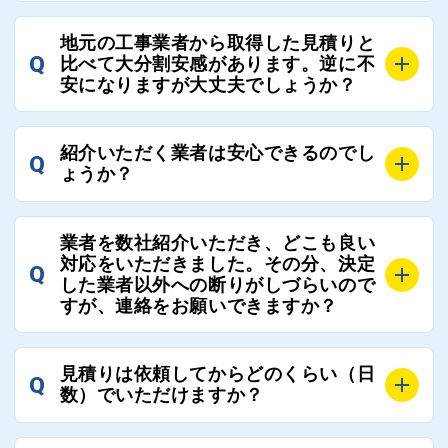
し、総合的に判断ください。
A
全国300社以上の登録業者がございますので、プラス
また、選定に迷った際などは屋根コネクト事務局へご
地元の工事業者から取得した見積りと
でご紹介の要望をいただければ、即時屋根コネクトに
Q
比べて大分割安感があります。逆に不
連絡いただければ、お客様の屋根修理を全面的にフォ
て対応させていただきます。お気軽にお申し付けくだ
安になりますが大丈夫でしょうか？
ローさせていただきます。お気軽にご相談ください。
さい。
A
残念ながら、リフォーム業界は費用の内訳に不透明な
紹介いただく業者は安心できるのでし
Q
部分が多く、一見同じ工事でも１００万円以上の差が
ょうか？
出る場合もあります。
屋根コネクトではそのような不安を抱えてしまう屋根
A
屋根コネクトでは、お客様の安心を支える「優良工事
の修理において、適正で公正な工事業者選びのお手伝
業者を数社紹介いただき、どこも良い
業者チェック制度」を設けております。
対応をいただきました。その分、決定
いをさせていただくサイトでございます。
Q
屋根コネクトにて定期的にお客様アンケートを実施
した業者以外への断りがしづらいので
まだまだそのような業界だからこそ比較が重要になり
すが、連絡をお願いできますか？
し、そこで評価の低かった業者は事実確認の上で、屋
ますので、是非屋根コネクトを活用ください。
根コネクトの判断により即時登録を解除できる契約と
しております。
A
屋根コネクトにお任せください。屋根コネクトでは、
見積りは依頼してからどのくらい（日
Q
優良業者のみをご紹介できる体制により、お客様の安
工事業者へのお断りも無料で代行しております。
数）でいただけますか？
心と信頼を維持しております。
ご質問いただいたような、お客様が心苦しい思いをさ
れる必要はございませんので、いつでもお気軽にご相