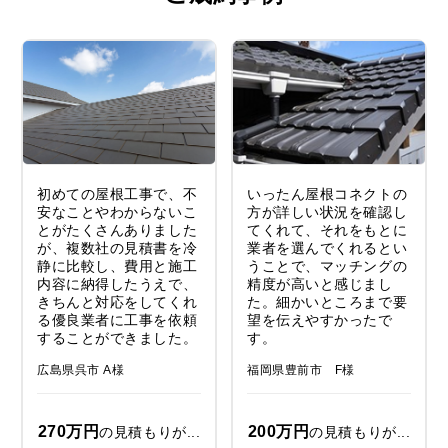
初めての屋根工事で、不
いったん屋根コネクトの
安なことやわからないこ
方が詳しい状況を確認し
とがたくさんありました
てくれて、それをもとに
が、複数社の見積書を冷
業者を選んでくれるとい
静に比較し、費用と施工
うことで、マッチングの
内容に納得したうえで、
精度が高いと感じまし
きちんと対応をしてくれ
た。細かいところまで要
る優良業者に工事を依頼
望を伝えやすかったで
することができました。
す。
広島県呉市 A様
福岡県豊前市 F様
270万円
200万円
の見積もりが...
の見積もりが...