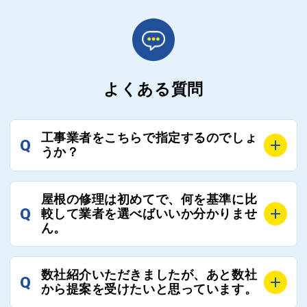
よくある質問
工事業者をこちらで指定するのでしょ
Q
うか？
A
お客様のご要望をお聞きし、条件に合った工事業者を
屋根の修理は初めてで、何を基準に比
最大3社まで選定し、ご紹介いたします。
Q
較して業者を選べばいいか分かりませ
そのため、お客様に比較する業者を選定いただく必要
ん。
はございません。
A
選定基準はお客様によって異なりますが、価格はもち
数社紹介いただきましたが、あと数社
Q
ろんのこと、実績面や保証面、担当者の人柄や社歴、
から提案を受けたいと思っています。
近さやアフターフォローの充実度などを各社で比較