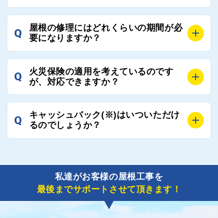
ご質問いただいたような、お客様が心苦しい思いをさ
れる必要はございませんので、いつでもお気軽にご相
A
工事業者にもよりますが、おおよそ現地調査後3日～1
談ください。
屋根の修理にはどれくらいの期間が必
Q
週間前後にはお届けできます。
要になりますか？
万が一１週間を過ぎても何の連絡もないなどがあれば
ご連絡いただき、屋根コネクトから直ちに紹介の工事
A
工事業者の状況や屋根の状態、工事の内容、天候によ
業者へ状況確認の連絡をし、即時対応するよう指示を
火災保険の適用を考えているのです
Q
って工事期間は変わりますが、目安としては、おおよ
が、対応できますか？
いたしますので、お気軽にお申し付けください。
そ3日～6日となります。
また、急ぎの場合などは屋根コネクトとしても全面的
A
もちろん対応可能です。
にご協力いたしますので、ご相談ください。可能な限
キャッシュバック(※)はいついただけ
Q
風災補償を適用される場合は、専門家による視察と必
るのでしょうか？
り期間を短縮できる状況の工事業者を選定させていた
要書類の作成が不可欠です。
だきます。
保険を適用した工事実績の豊富な業者を紹介させてい
A
ご紹介しました工事業者との契約が成立し、工事が完
ただきます。
了しましたら、キャッシュバック(※)申込みフォーム
私達がお客様の屋根工事を
に各項目を入力いただいた上で送信してください。
最後までサポートさせて頂きます！
その内容を屋根コネクトが確認できた日時から翌月末
までには送付手配させていただきます。
※キャッシュバックの金額は契約金額によって異なり