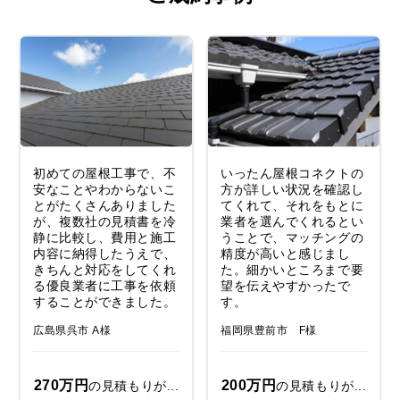
初めての屋根工事で、不
いったん屋根コネクトの
安なことやわからないこ
方が詳しい状況を確認し
とがたくさんありました
てくれて、それをもとに
が、複数社の見積書を冷
業者を選んでくれるとい
静に比較し、費用と施工
うことで、マッチングの
内容に納得したうえで、
精度が高いと感じまし
きちんと対応をしてくれ
た。細かいところまで要
る優良業者に工事を依頼
望を伝えやすかったで
することができました。
す。
広島県呉市 A様
福岡県豊前市 F様
270万円
200万円
の見積もりが...
の見積もりが...