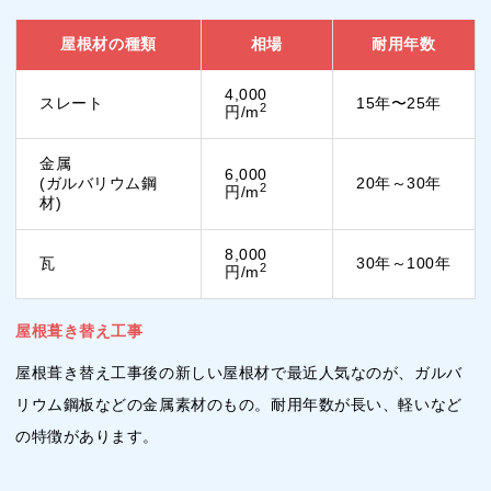
屋根材の種類
相場
耐用年数
4,000
スレート
15年〜25年
2
円/m
金属
6,000
(ガルバリウム鋼
20年～30年
2
円/m
材)
8,000
瓦
30年～100年
2
円/m
屋根葺き替え工事
屋根葺き替え工事後の新しい屋根材で最近人気なのが、ガルバ
リウム鋼板などの金属素材のもの。耐用年数が長い、軽いなど
の特徴があります。