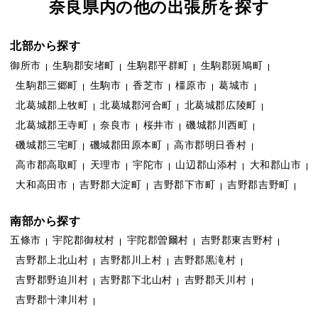
奈良県内の他の出張所を探す
北部から探す
御所市
生駒郡安堵町
生駒郡平群町
生駒郡斑鳩町
生駒郡三郷町
生駒市
香芝市
橿原市
葛城市
北葛城郡上牧町
北葛城郡河合町
北葛城郡広陵町
北葛城郡王寺町
奈良市
桜井市
磯城郡川西町
磯城郡三宅町
磯城郡田原本町
高市郡明日香村
高市郡高取町
天理市
宇陀市
山辺郡山添村
大和郡山市
大和高田市
吉野郡大淀町
吉野郡下市町
吉野郡吉野町
南部から探す
五條市
宇陀郡御杖村
宇陀郡曽爾村
吉野郡東吉野村
吉野郡上北山村
吉野郡川上村
吉野郡黒滝村
吉野郡野迫川村
吉野郡下北山村
吉野郡天川村
吉野郡十津川村