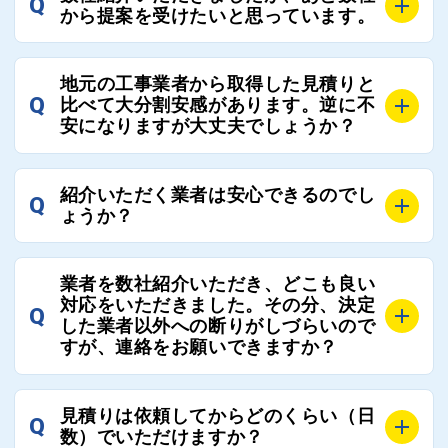
Q
ろんのこと、実績面や保証面、担当者の人柄や社歴、
から提案を受けたいと思っています。
近さやアフターフォローの充実度などを各社で比較
し、総合的に判断ください。
A
全国300社以上の登録業者がございますので、プラス
また、選定に迷った際などは屋根コネクト事務局へご
地元の工事業者から取得した見積りと
でご紹介の要望をいただければ、即時屋根コネクトに
Q
比べて大分割安感があります。逆に不
連絡いただければ、お客様の屋根修理を全面的にフォ
て対応させていただきます。お気軽にお申し付けくだ
安になりますが大丈夫でしょうか？
ローさせていただきます。お気軽にご相談ください。
さい。
A
残念ながら、リフォーム業界は費用の内訳に不透明な
紹介いただく業者は安心できるのでし
Q
部分が多く、一見同じ工事でも１００万円以上の差が
ょうか？
出る場合もあります。
屋根コネクトではそのような不安を抱えてしまう屋根
A
屋根コネクトでは、お客様の安心を支える「優良工事
の修理において、適正で公正な工事業者選びのお手伝
業者を数社紹介いただき、どこも良い
業者チェック制度」を設けております。
対応をいただきました。その分、決定
いをさせていただくサイトでございます。
Q
屋根コネクトにて定期的にお客様アンケートを実施
した業者以外への断りがしづらいので
まだまだそのような業界だからこそ比較が重要になり
すが、連絡をお願いできますか？
し、そこで評価の低かった業者は事実確認の上で、屋
ますので、是非屋根コネクトを活用ください。
根コネクトの判断により即時登録を解除できる契約と
しております。
A
屋根コネクトにお任せください。屋根コネクトでは、
見積りは依頼してからどのくらい（日
Q
優良業者のみをご紹介できる体制により、お客様の安
工事業者へのお断りも無料で代行しております。
数）でいただけますか？
心と信頼を維持しております。