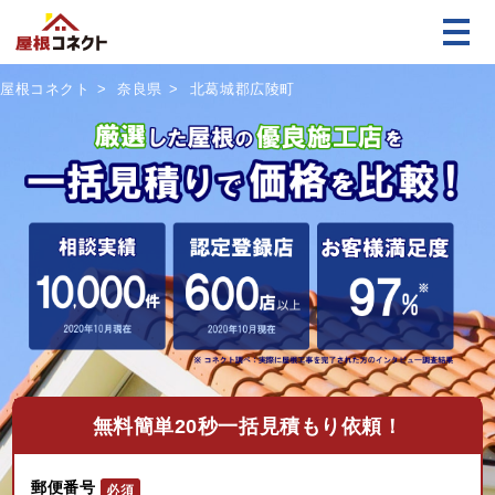
屋根コネクト
奈良県
北葛城郡広陵町
無料
簡単20秒一括見積もり依頼！
郵便番号