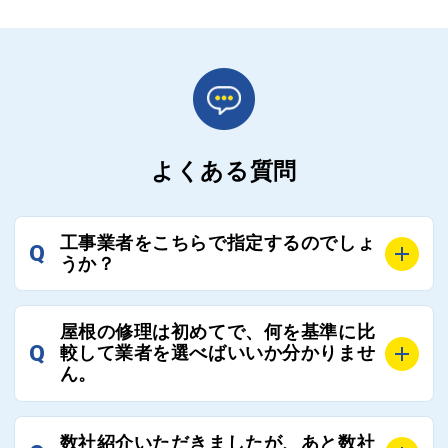
よくある質問
工事業者をこちらで指定するのでしょ
Q
うか？
A
お客様のご要望をお聞きし、条件に合った工事業者を
屋根の修理は初めてで、何を基準に比
最大3社まで選定し、ご紹介いたします。
Q
較して業者を選べばいいか分かりませ
そのため、お客様に比較する業者を選定いただく必要
ん。
はございません。
A
選定基準はお客様によって異なりますが、価格はもち
数社紹介いただきましたが、あと数社