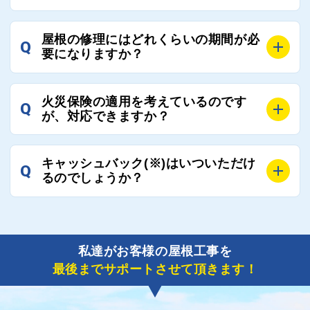
ご質問いただいたような、お客様が心苦しい思いをさ
れる必要はございませんので、いつでもお気軽にご相
A
工事業者にもよりますが、おおよそ現地調査後3日～1
談ください。
屋根の修理にはどれくらいの期間が必
Q
週間前後にはお届けできます。
要になりますか？
万が一１週間を過ぎても何の連絡もないなどがあれば
ご連絡いただき、屋根コネクトから直ちに紹介の工事
A
工事業者の状況や屋根の状態、工事の内容、天候によ
業者へ状況確認の連絡をし、即時対応するよう指示を
火災保険の適用を考えているのです
Q
って工事期間は変わりますが、目安としては、おおよ
が、対応できますか？
いたしますので、お気軽にお申し付けください。
そ3日～6日となります。
また、急ぎの場合などは屋根コネクトとしても全面的
A
もちろん対応可能です。
にご協力いたしますので、ご相談ください。可能な限
キャッシュバック(※)はいついただけ
Q
風災補償を適用される場合は、専門家による視察と必
るのでしょうか？
り期間を短縮できる状況の工事業者を選定させていた
要書類の作成が不可欠です。
だきます。
保険を適用した工事実績の豊富な業者を紹介させてい
A
ご紹介しました工事業者との契約が成立し、工事が完
ただきます。
了しましたら、キャッシュバック(※)申込みフォーム
私達がお客様の屋根工事を
に各項目を入力いただいた上で送信してください。
最後までサポートさせて頂きます！
その内容を屋根コネクトが確認できた日時から翌月末
までには送付手配させていただきます。
※キャッシュバックの金額は契約金額によって異なり