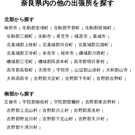
奈良県内の他の出張所を探す
北部から探す
御所市
生駒郡安堵町
生駒郡平群町
生駒郡斑鳩町
生駒郡三郷町
生駒市
香芝市
橿原市
葛城市
北葛城郡上牧町
北葛城郡河合町
北葛城郡広陵町
北葛城郡王寺町
奈良市
桜井市
磯城郡川西町
磯城郡三宅町
磯城郡田原本町
高市郡明日香村
高市郡高取町
天理市
宇陀市
山辺郡山添村
大和郡山市
大和高田市
吉野郡大淀町
吉野郡下市町
吉野郡吉野町
南部から探す
五條市
宇陀郡御杖村
宇陀郡曽爾村
吉野郡東吉野村
吉野郡上北山村
吉野郡川上村
吉野郡黒滝村
吉野郡野迫川村
吉野郡下北山村
吉野郡天川村
吉野郡十津川村