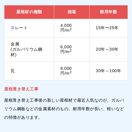
屋根材の種類
相場
耐用年数
4,000
スレート
15年〜25年
2
円/m
金属
6,000
(ガルバリウム鋼
20年～30年
2
円/m
材)
8,000
瓦
30年～100年
2
円/m
屋根葺き替え工事
屋根葺き替え工事後の新しい屋根材で最近人気なのが、ガルバ
リウム鋼板などの金属素材のもの。耐用年数が長い、軽いなど
の特徴があります。