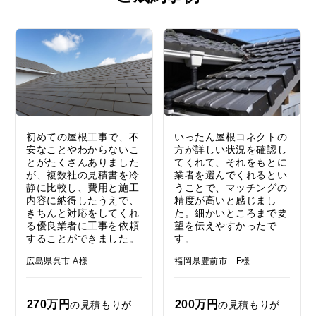
初めての屋根工事で、不
いったん屋根コネクトの
安なことやわからないこ
方が詳しい状況を確認し
とがたくさんありました
てくれて、それをもとに
が、複数社の見積書を冷
業者を選んでくれるとい
静に比較し、費用と施工
うことで、マッチングの
内容に納得したうえで、
精度が高いと感じまし
きちんと対応をしてくれ
た。細かいところまで要
る優良業者に工事を依頼
望を伝えやすかったで
することができました。
す。
広島県呉市 A様
福岡県豊前市 F様
270万円
200万円
の見積もりが...
の見積もりが...