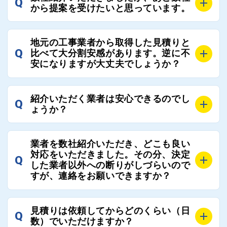
Q
ろんのこと、実績面や保証面、担当者の人柄や社歴、
から提案を受けたいと思っています。
近さやアフターフォローの充実度などを各社で比較
し、総合的に判断ください。
A
全国300社以上の登録業者がございますので、プラス
また、選定に迷った際などは屋根コネクト事務局へご
地元の工事業者から取得した見積りと
でご紹介の要望をいただければ、即時屋根コネクトに
Q
比べて大分割安感があります。逆に不
連絡いただければ、お客様の屋根修理を全面的にフォ
て対応させていただきます。お気軽にお申し付けくだ
安になりますが大丈夫でしょうか？
ローさせていただきます。お気軽にご相談ください。
さい。
A
残念ながら、リフォーム業界は費用の内訳に不透明な
紹介いただく業者は安心できるのでし
Q
部分が多く、一見同じ工事でも１００万円以上の差が
ょうか？
出る場合もあります。
屋根コネクトではそのような不安を抱えてしまう屋根
A
屋根コネクトでは、お客様の安心を支える「優良工事
の修理において、適正で公正な工事業者選びのお手伝
業者を数社紹介いただき、どこも良い
業者チェック制度」を設けております。
対応をいただきました。その分、決定
いをさせていただくサイトでございます。
Q
屋根コネクトにて定期的にお客様アンケートを実施
した業者以外への断りがしづらいので
まだまだそのような業界だからこそ比較が重要になり
すが、連絡をお願いできますか？
し、そこで評価の低かった業者は事実確認の上で、屋
ますので、是非屋根コネクトを活用ください。
根コネクトの判断により即時登録を解除できる契約と
しております。
A
屋根コネクトにお任せください。屋根コネクトでは、
見積りは依頼してからどのくらい（日
Q
優良業者のみをご紹介できる体制により、お客様の安
工事業者へのお断りも無料で代行しております。
数）でいただけますか？
心と信頼を維持しております。