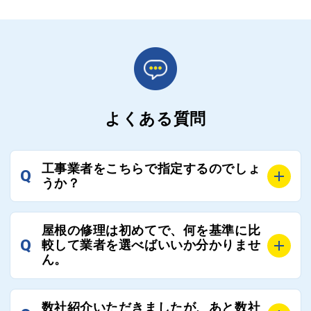
よくある質問
工事業者をこちらで指定するのでしょ
Q
うか？
A
お客様のご要望をお聞きし、条件に合った工事業者を
屋根の修理は初めてで、何を基準に比
最大3社まで選定し、ご紹介いたします。
Q
較して業者を選べばいいか分かりませ
そのため、お客様に比較する業者を選定いただく必要
ん。
はございません。
A
選定基準はお客様によって異なりますが、価格はもち
数社紹介いただきましたが、あと数社