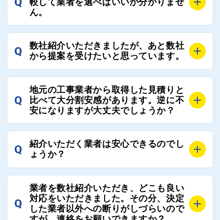
Q
較して業者を選べばいいか分かりませ
そのため、お客様に比較する業者を選定いただく必要
ん。
はございません。
A
選定基準はお客様によって異なりますが、価格はもち
数社紹介いただきましたが、あと数社
Q
ろんのこと、実績面や保証面、担当者の人柄や社歴、
から提案を受けたいと思っています。
近さやアフターフォローの充実度などを各社で比較
し、総合的に判断ください。
A
全国300社以上の登録業者がございますので、プラス
また、選定に迷った際などは屋根コネクト事務局へご
地元の工事業者から取得した見積りと
でご紹介の要望をいただければ、即時屋根コネクトに
Q
比べて大分割安感があります。逆に不
連絡いただければ、お客様の屋根修理を全面的にフォ
て対応させていただきます。お気軽にお申し付けくだ
安になりますが大丈夫でしょうか？
ローさせていただきます。お気軽にご相談ください。
さい。
A
残念ながら、リフォーム業界は費用の内訳に不透明な
紹介いただく業者は安心できるのでし
Q
部分が多く、一見同じ工事でも１００万円以上の差が
ょうか？
出る場合もあります。
屋根コネクトではそのような不安を抱えてしまう屋根
A
屋根コネクトでは、お客様の安心を支える「優良工事
の修理において、適正で公正な工事業者選びのお手伝
業者を数社紹介いただき、どこも良い
業者チェック制度」を設けております。
対応をいただきました。その分、決定
いをさせていただくサイトでございます。
Q
屋根コネクトにて定期的にお客様アンケートを実施
した業者以外への断りがしづらいので
まだまだそのような業界だからこそ比較が重要になり
すが、連絡をお願いできますか？
し、そこで評価の低かった業者は事実確認の上で、屋