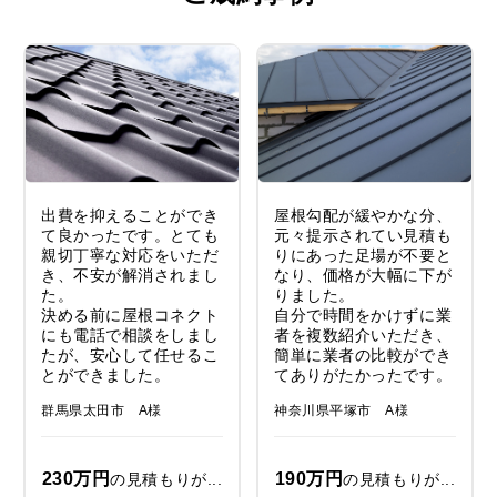
出費を抑えることができ
屋根勾配が緩やかな分、
て良かったです。とても
元々提示されてい見積も
親切丁寧な対応をいただ
りにあった足場が不要と
き、不安が解消されまし
なり、価格が大幅に下が
た。
りました。
決める前に屋根コネクト
自分で時間をかけずに業
にも電話で相談をしまし
者を複数紹介いただき、
たが、安心して任せるこ
簡単に業者の比較ができ
とができました。
てありがたかったです。
群馬県太田市 A様
神奈川県平塚市 A様
230万円
190万円
の見積もりが...
の見積もりが...