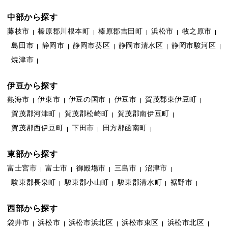
中部から探す
藤枝市
榛原郡川根本町
榛原郡吉田町
浜松市
牧之原市
島田市
静岡市
静岡市葵区
静岡市清水区
静岡市駿河区
焼津市
伊豆から探す
熱海市
伊東市
伊豆の国市
伊豆市
賀茂郡東伊豆町
賀茂郡河津町
賀茂郡松崎町
賀茂郡南伊豆町
賀茂郡西伊豆町
下田市
田方郡函南町
東部から探す
富士宮市
富士市
御殿場市
三島市
沼津市
駿東郡長泉町
駿東郡小山町
駿東郡清水町
裾野市
西部から探す
袋井市
浜松市
浜松市浜北区
浜松市東区
浜松市北区