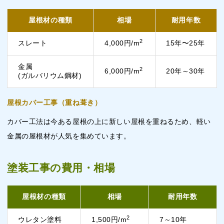
屋根材の種類
相場
耐用年数
2
スレート
4,000円/m
15年〜25年
金属
2
6,000円/m
20年～30年
(ガルバリウム鋼材)
屋根カバー工事（重ね葺き）
カバー工法は今ある屋根の上に新しい屋根を重ねるため、軽い
金属の屋根材が人気を集めています。
塗装工事の費用・相場
屋根材の種類
相場
耐用年数
2
ウレタン塗料
1,500円/m
7～10年