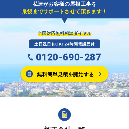
私達がお客様の屋根工事を
に各項目を入力いただいた上で送信してください。
最後までサポートさせて頂きます！
その内容を屋根コネクトが確認できた日時から翌月末
までには送付手配させていただきます。
※キャッシュバックの金額は契約金額によって異なり
ます。
全国対応無料相談ダイヤル
土日祝日もOK! 24時間電話受付
0120-690-287
無料簡単見積を開始する