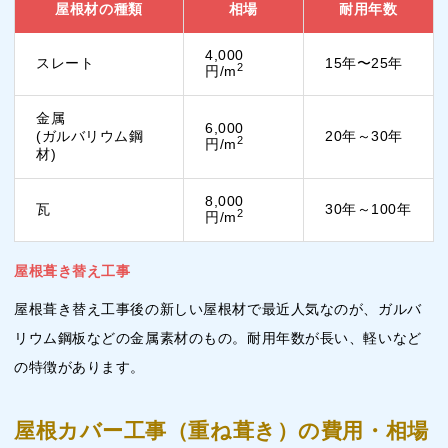
屋根材の種類
相場
耐用年数
4,000
スレート
15年〜25年
2
円/m
金属
6,000
(ガルバリウム鋼
20年～30年
2
円/m
材)
8,000
瓦
30年～100年
2
円/m
屋根葺き替え工事
屋根葺き替え工事後の新しい屋根材で最近人気なのが、ガルバ
リウム鋼板などの金属素材のもの。耐用年数が長い、軽いなど
の特徴があります。
屋根カバー工事（重ね葺き）の費用・相場