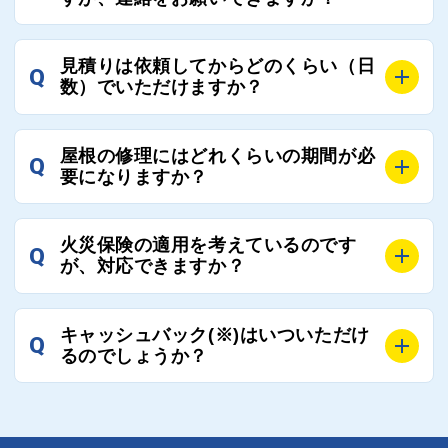
ますので、是非屋根コネクトを活用ください。
根コネクトの判断により即時登録を解除できる契約と
しております。
A
屋根コネクトにお任せください。屋根コネクトでは、
見積りは依頼してからどのくらい（日
Q
優良業者のみをご紹介できる体制により、お客様の安
工事業者へのお断りも無料で代行しております。
数）でいただけますか？
心と信頼を維持しております。
ご質問いただいたような、お客様が心苦しい思いをさ
れる必要はございませんので、いつでもお気軽にご相
A
工事業者にもよりますが、おおよそ現地調査後3日～1
談ください。
屋根の修理にはどれくらいの期間が必
Q
週間前後にはお届けできます。
要になりますか？
万が一１週間を過ぎても何の連絡もないなどがあれば
ご連絡いただき、屋根コネクトから直ちに紹介の工事
A
工事業者の状況や屋根の状態、工事の内容、天候によ
業者へ状況確認の連絡をし、即時対応するよう指示を
火災保険の適用を考えているのです
Q
って工事期間は変わりますが、目安としては、おおよ
が、対応できますか？
いたしますので、お気軽にお申し付けください。
そ3日～6日となります。
また、急ぎの場合などは屋根コネクトとしても全面的
A
もちろん対応可能です。
にご協力いたしますので、ご相談ください。可能な限
キャッシュバック(※)はいついただけ
Q
風災補償を適用される場合は、専門家による視察と必
るのでしょうか？
り期間を短縮できる状況の工事業者を選定させていた
要書類の作成が不可欠です。
だきます。
保険を適用した工事実績の豊富な業者を紹介させてい
A
ご紹介しました工事業者との契約が成立し、工事が完
ただきます。
了しましたら、キャッシュバック(※)申込みフォーム