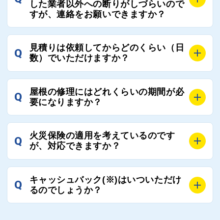
屋根コネクトにて定期的にお客様アンケートを実施
した業者以外への断りがしづらいので
まだまだそのような業界だからこそ比較が重要になり
すが、連絡をお願いできますか？
し、そこで評価の低かった業者は事実確認の上で、屋
ますので、是非屋根コネクトを活用ください。
根コネクトの判断により即時登録を解除できる契約と
しております。
A
屋根コネクトにお任せください。屋根コネクトでは、
見積りは依頼してからどのくらい（日
Q
優良業者のみをご紹介できる体制により、お客様の安
工事業者へのお断りも無料で代行しております。
数）でいただけますか？
心と信頼を維持しております。
ご質問いただいたような、お客様が心苦しい思いをさ
れる必要はございませんので、いつでもお気軽にご相
A
工事業者にもよりますが、おおよそ現地調査後3日～1
談ください。
屋根の修理にはどれくらいの期間が必
Q
週間前後にはお届けできます。
要になりますか？
万が一１週間を過ぎても何の連絡もないなどがあれば
ご連絡いただき、屋根コネクトから直ちに紹介の工事
A
工事業者の状況や屋根の状態、工事の内容、天候によ
業者へ状況確認の連絡をし、即時対応するよう指示を
火災保険の適用を考えているのです
Q
って工事期間は変わりますが、目安としては、おおよ
が、対応できますか？
いたしますので、お気軽にお申し付けください。
そ3日～6日となります。
また、急ぎの場合などは屋根コネクトとしても全面的
A
もちろん対応可能です。
にご協力いたしますので、ご相談ください。可能な限
キャッシュバック(※)はいついただけ
Q
風災補償を適用される場合は、専門家による視察と必
るのでしょうか？
り期間を短縮できる状況の工事業者を選定させていた
要書類の作成が不可欠です。
だきます。
保険を適用した工事実績の豊富な業者を紹介させてい
A
ご紹介しました工事業者との契約が成立し、工事が完