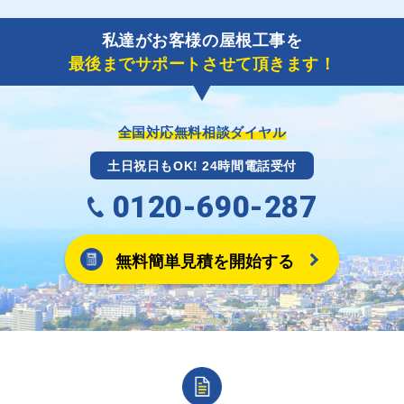
ただきます。
了しましたら、キャッシュバック(※)申込みフォーム
私達がお客様の屋根工事を
に各項目を入力いただいた上で送信してください。
最後までサポートさせて頂きます！
その内容を屋根コネクトが確認できた日時から翌月末
までには送付手配させていただきます。
※キャッシュバックの金額は契約金額によって異なり
ます。
全国対応無料相談ダイヤル
土日祝日もOK! 24時間電話受付
0120-690-287
無料簡単見積を開始する