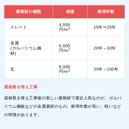
屋根材の種類
相場
耐用年数
4,000
スレート
15年〜25年
2
円/m
金属
6,000
(ガルバリウム鋼
20年～30年
2
円/m
材)
8,000
瓦
30年～100年
2
円/m
屋根葺き替え工事
屋根葺き替え工事後の新しい屋根材で最近人気なのが、ガルバ
リウム鋼板などの金属素材のもの。耐用年数が長い、軽いなど
の特徴があります。