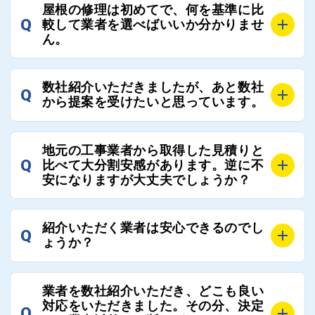
A
お客様のご要望をお聞きし、条件に合った工事業者を
屋根の修理は初めてで、何を基準に比
最大3社まで選定し、ご紹介いたします。
Q
較して業者を選べばいいか分かりませ
そのため、お客様に比較する業者を選定いただく必要
ん。
はございません。
A
選定基準はお客様によって異なりますが、価格はもち
数社紹介いただきましたが、あと数社
Q
ろんのこと、実績面や保証面、担当者の人柄や社歴、
から提案を受けたいと思っています。
近さやアフターフォローの充実度などを各社で比較
し、総合的に判断ください。
A
全国300社以上の登録業者がございますので、プラス
また、選定に迷った際などは屋根コネクト事務局へご
地元の工事業者から取得した見積りと
でご紹介の要望をいただければ、即時屋根コネクトに
Q
比べて大分割安感があります。逆に不
連絡いただければ、お客様の屋根修理を全面的にフォ
て対応させていただきます。お気軽にお申し付けくだ
安になりますが大丈夫でしょうか？
ローさせていただきます。お気軽にご相談ください。
さい。
A
残念ながら、リフォーム業界は費用の内訳に不透明な
紹介いただく業者は安心できるのでし
Q
部分が多く、一見同じ工事でも１００万円以上の差が
ょうか？
出る場合もあります。
屋根コネクトではそのような不安を抱えてしまう屋根
A
屋根コネクトでは、お客様の安心を支える「優良工事
の修理において、適正で公正な工事業者選びのお手伝
業者を数社紹介いただき、どこも良い
業者チェック制度」を設けております。
対応をいただきました。その分、決定
いをさせていただくサイトでございます。
Q