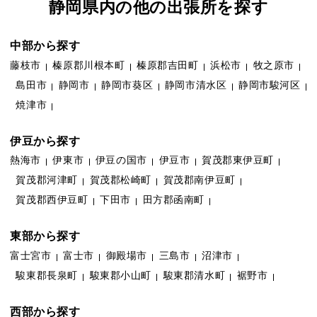
静岡県内の他の出張所を探す
中部から探す
藤枝市
榛原郡川根本町
榛原郡吉田町
浜松市
牧之原市
島田市
静岡市
静岡市葵区
静岡市清水区
静岡市駿河区
焼津市
伊豆から探す
熱海市
伊東市
伊豆の国市
伊豆市
賀茂郡東伊豆町
賀茂郡河津町
賀茂郡松崎町
賀茂郡南伊豆町
賀茂郡西伊豆町
下田市
田方郡函南町
東部から探す
富士宮市
富士市
御殿場市
三島市
沼津市
駿東郡長泉町
駿東郡小山町
駿東郡清水町
裾野市
西部から探す