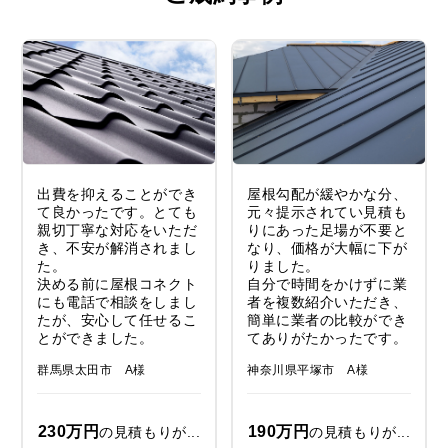
出費を抑えることができ
屋根勾配が緩やかな分、
て良かったです。とても
元々提示されてい見積も
親切丁寧な対応をいただ
りにあった足場が不要と
き、不安が解消されまし
なり、価格が大幅に下が
た。
りました。
決める前に屋根コネクト
自分で時間をかけずに業
にも電話で相談をしまし
者を複数紹介いただき、
たが、安心して任せるこ
簡単に業者の比較ができ
とができました。
てありがたかったです。
群馬県太田市 A様
神奈川県平塚市 A様
230万円
190万円
の見積もりが...
の見積もりが...