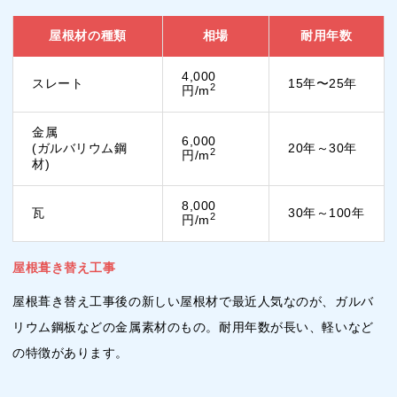
屋根材の種類
相場
耐用年数
4,000
スレート
15年〜25年
2
円/m
金属
6,000
(ガルバリウム鋼
20年～30年
2
円/m
材)
8,000
瓦
30年～100年
2
円/m
屋根葺き替え工事
屋根葺き替え工事後の新しい屋根材で最近人気なのが、ガルバ
リウム鋼板などの金属素材のもの。耐用年数が長い、軽いなど
の特徴があります。