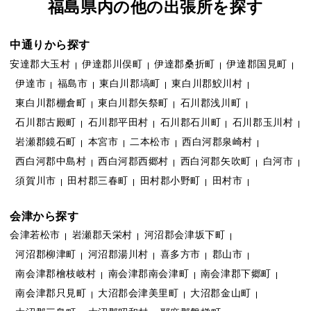
福島県内の他の出張所を探す
中通りから探す
安達郡大玉村
伊達郡川俣町
伊達郡桑折町
伊達郡国見町
伊達市
福島市
東白川郡塙町
東白川郡鮫川村
東白川郡棚倉町
東白川郡矢祭町
石川郡浅川町
石川郡古殿町
石川郡平田村
石川郡石川町
石川郡玉川村
岩瀬郡鏡石町
本宮市
二本松市
西白河郡泉崎村
西白河郡中島村
西白河郡西郷村
西白河郡矢吹町
白河市
須賀川市
田村郡三春町
田村郡小野町
田村市
会津から探す
会津若松市
岩瀬郡天栄村
河沼郡会津坂下町
河沼郡柳津町
河沼郡湯川村
喜多方市
郡山市
南会津郡檜枝岐村
南会津郡南会津町
南会津郡下郷町
南会津郡只見町
大沼郡会津美里町
大沼郡金山町