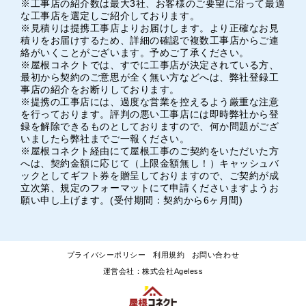
※工事店の紹介数は最大3社、お客様のご要望に沿って最適
な工事店を選定しご紹介しております。
※見積りは提携工事店よりお届けします。より正確なお見
積りをお届けするため、詳細の確認で複数工事店からご連
絡がいくことがございます。予めご了承ください。
※屋根コネクトでは、すでに工事店が決定されている方、
最初から契約のご意思が全く無い方などへは、弊社登録工
事店の紹介をお断りしております。
※提携の工事店には、過度な営業を控えるよう厳重な注意
を行っております。評判の悪い工事店には即時弊社から登
録を解除できるものとしておりますので、何か問題がござ
いましたら弊社までご一報ください。
※屋根コネクト経由にて屋根工事のご契約をいただいた方
へは、契約金額に応じて（上限金額無し！）キャッシュバ
ックとしてギフト券を贈呈しておりますので、ご契約が成
立次第、規定のフォーマットにて申請くださいますようお
願い申し上げます。(受付期間：契約から6ヶ月間)
プライバシーポリシー
利用規約
お問い合わせ
運営会社：株式会社Ageless