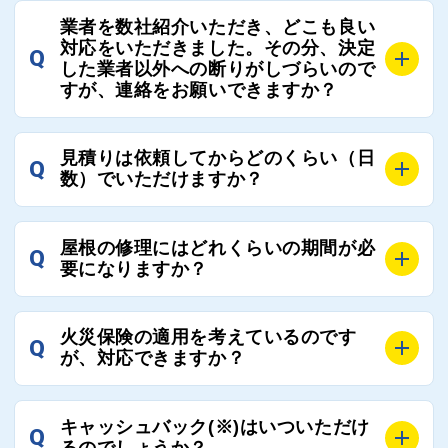
A
屋根コネクトでは、お客様の安心を支える「優良工事
の修理において、適正で公正な工事業者選びのお手伝
業者を数社紹介いただき、どこも良い
業者チェック制度」を設けております。
対応をいただきました。その分、決定
いをさせていただくサイトでございます。
Q
屋根コネクトにて定期的にお客様アンケートを実施
した業者以外への断りがしづらいので
まだまだそのような業界だからこそ比較が重要になり
すが、連絡をお願いできますか？
し、そこで評価の低かった業者は事実確認の上で、屋
ますので、是非屋根コネクトを活用ください。
根コネクトの判断により即時登録を解除できる契約と
しております。
A
屋根コネクトにお任せください。屋根コネクトでは、
見積りは依頼してからどのくらい（日
Q
優良業者のみをご紹介できる体制により、お客様の安
工事業者へのお断りも無料で代行しております。
数）でいただけますか？
心と信頼を維持しております。
ご質問いただいたような、お客様が心苦しい思いをさ
れる必要はございませんので、いつでもお気軽にご相
A
工事業者にもよりますが、おおよそ現地調査後3日～1
談ください。
屋根の修理にはどれくらいの期間が必
Q
週間前後にはお届けできます。
要になりますか？
万が一１週間を過ぎても何の連絡もないなどがあれば
ご連絡いただき、屋根コネクトから直ちに紹介の工事
A
工事業者の状況や屋根の状態、工事の内容、天候によ
業者へ状況確認の連絡をし、即時対応するよう指示を
火災保険の適用を考えているのです
Q
って工事期間は変わりますが、目安としては、おおよ
が、対応できますか？
いたしますので、お気軽にお申し付けください。
そ3日～6日となります。
また、急ぎの場合などは屋根コネクトとしても全面的
A
もちろん対応可能です。
にご協力いたしますので、ご相談ください。可能な限
キャッシュバック(※)はいついただけ
Q
風災補償を適用される場合は、専門家による視察と必
るのでしょうか？