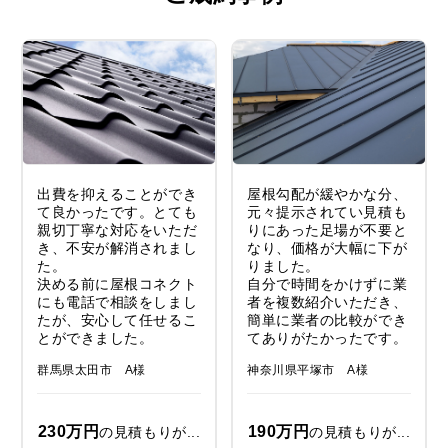
出費を抑えることができ
屋根勾配が緩やかな分、
て良かったです。とても
元々提示されてい見積も
親切丁寧な対応をいただ
りにあった足場が不要と
き、不安が解消されまし
なり、価格が大幅に下が
た。
りました。
決める前に屋根コネクト
自分で時間をかけずに業
にも電話で相談をしまし
者を複数紹介いただき、
たが、安心して任せるこ
簡単に業者の比較ができ
とができました。
てありがたかったです。
群馬県太田市 A様
神奈川県平塚市 A様
230万円
190万円
の見積もりが...
の見積もりが...