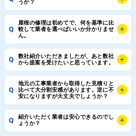
うか？
A
お客様のご要望をお聞きし、条件に合った工事業者を
屋根の修理は初めてで、何を基準に比
最大3社まで選定し、ご紹介いたします。
Q
較して業者を選べばいいか分かりませ
そのため、お客様に比較する業者を選定いただく必要
ん。
はございません。
A
選定基準はお客様によって異なりますが、価格はもち
数社紹介いただきましたが、あと数社
Q
ろんのこと、実績面や保証面、担当者の人柄や社歴、
から提案を受けたいと思っています。
近さやアフターフォローの充実度などを各社で比較
し、総合的に判断ください。
A
全国300社以上の登録業者がございますので、プラス
また、選定に迷った際などは屋根コネクト事務局へご
地元の工事業者から取得した見積りと
でご紹介の要望をいただければ、即時屋根コネクトに
Q
比べて大分割安感があります。逆に不
連絡いただければ、お客様の屋根修理を全面的にフォ
て対応させていただきます。お気軽にお申し付けくだ
安になりますが大丈夫でしょうか？
ローさせていただきます。お気軽にご相談ください。
さい。
A
残念ながら、リフォーム業界は費用の内訳に不透明な
紹介いただく業者は安心できるのでし
Q
部分が多く、一見同じ工事でも１００万円以上の差が
ょうか？
出る場合もあります。
屋根コネクトではそのような不安を抱えてしまう屋根