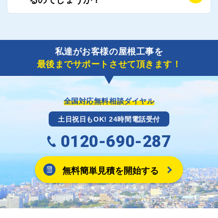
り期間を短縮できる状況の工事業者を選定させていた
要書類の作成が不可欠です。
だきます。
保険を適用した工事実績の豊富な業者を紹介させてい
A
ご紹介しました工事業者との契約が成立し、工事が完
ただきます。
了しましたら、キャッシュバック(※)申込みフォーム
私達がお客様の屋根工事を
に各項目を入力いただいた上で送信してください。
最後までサポートさせて頂きます！
その内容を屋根コネクトが確認できた日時から翌月末
までには送付手配させていただきます。
※キャッシュバックの金額は契約金額によって異なり
ます。
全国対応無料相談ダイヤル
土日祝日もOK! 24時間電話受付
0120-690-287
無料簡単見積を開始する