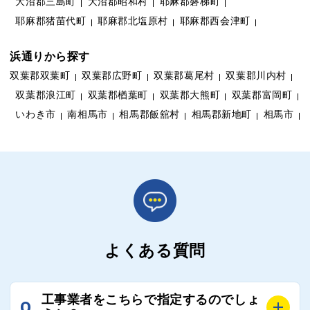
大沼郡三島町
大沼郡昭和村
耶麻郡磐梯町
耶麻郡猪苗代町
耶麻郡北塩原村
耶麻郡西会津町
浜通りから探す
双葉郡双葉町
双葉郡広野町
双葉郡葛尾村
双葉郡川内村
双葉郡浪江町
双葉郡楢葉町
双葉郡大熊町
双葉郡富岡町
いわき市
南相馬市
相馬郡飯舘村
相馬郡新地町
相馬市
よくある質問
工事業者をこちらで指定するのでしょ
Q