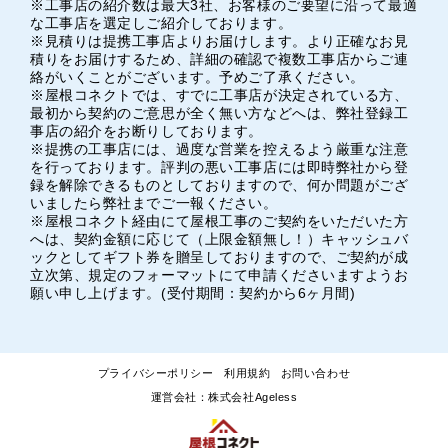
※工事店の紹介数は最大3社、お客様のご要望に沿って最適
な工事店を選定しご紹介しております。
※見積りは提携工事店よりお届けします。より正確なお見
積りをお届けするため、詳細の確認で複数工事店からご連
絡がいくことがございます。予めご了承ください。
※屋根コネクトでは、すでに工事店が決定されている方、
最初から契約のご意思が全く無い方などへは、弊社登録工
事店の紹介をお断りしております。
※提携の工事店には、過度な営業を控えるよう厳重な注意
を行っております。評判の悪い工事店には即時弊社から登
録を解除できるものとしておりますので、何か問題がござ
いましたら弊社までご一報ください。
※屋根コネクト経由にて屋根工事のご契約をいただいた方
へは、契約金額に応じて（上限金額無し！）キャッシュバ
ックとしてギフト券を贈呈しておりますので、ご契約が成
立次第、規定のフォーマットにて申請くださいますようお
願い申し上げます。(受付期間：契約から6ヶ月間)
プライバシーポリシー
利用規約
お問い合わせ
運営会社：株式会社Ageless