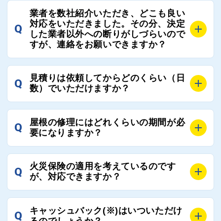
A
屋根コネクトでは、お客様の安心を支える「優良工事
の修理において、適正で公正な工事業者選びのお手伝
業者を数社紹介いただき、どこも良い
業者チェック制度」を設けております。
対応をいただきました。その分、決定
いをさせていただくサイトでございます。
Q
屋根コネクトにて定期的にお客様アンケートを実施
した業者以外への断りがしづらいので
まだまだそのような業界だからこそ比較が重要になり
すが、連絡をお願いできますか？
し、そこで評価の低かった業者は事実確認の上で、屋
ますので、是非屋根コネクトを活用ください。
根コネクトの判断により即時登録を解除できる契約と
しております。
A
屋根コネクトにお任せください。屋根コネクトでは、
見積りは依頼してからどのくらい（日
Q
優良業者のみをご紹介できる体制により、お客様の安
工事業者へのお断りも無料で代行しております。
数）でいただけますか？
心と信頼を維持しております。
ご質問いただいたような、お客様が心苦しい思いをさ
れる必要はございませんので、いつでもお気軽にご相
A
工事業者にもよりますが、おおよそ現地調査後3日～1
談ください。
屋根の修理にはどれくらいの期間が必
Q
週間前後にはお届けできます。
要になりますか？
万が一１週間を過ぎても何の連絡もないなどがあれば
ご連絡いただき、屋根コネクトから直ちに紹介の工事
A
工事業者の状況や屋根の状態、工事の内容、天候によ
業者へ状況確認の連絡をし、即時対応するよう指示を
火災保険の適用を考えているのです
Q
って工事期間は変わりますが、目安としては、おおよ
が、対応できますか？
いたしますので、お気軽にお申し付けください。
そ3日～6日となります。
また、急ぎの場合などは屋根コネクトとしても全面的
A
もちろん対応可能です。
にご協力いたしますので、ご相談ください。可能な限
キャッシュバック(※)はいついただけ
Q
風災補償を適用される場合は、専門家による視察と必
るのでしょうか？