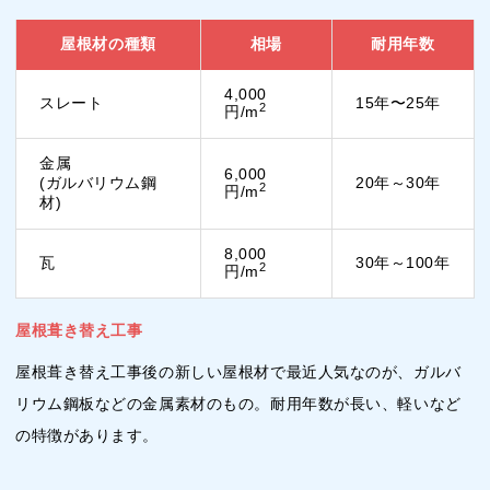
屋根材の種類
相場
耐用年数
4,000
スレート
15年〜25年
2
円/m
金属
6,000
(ガルバリウム鋼
20年～30年
2
円/m
材)
8,000
瓦
30年～100年
2
円/m
屋根葺き替え工事
屋根葺き替え工事後の新しい屋根材で最近人気なのが、ガルバ
リウム鋼板などの金属素材のもの。耐用年数が長い、軽いなど
の特徴があります。