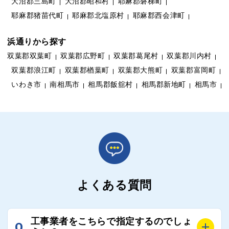
大沼郡三島町
大沼郡昭和村
耶麻郡磐梯町
耶麻郡猪苗代町
耶麻郡北塩原村
耶麻郡西会津町
浜通りから探す
双葉郡双葉町
双葉郡広野町
双葉郡葛尾村
双葉郡川内村
双葉郡浪江町
双葉郡楢葉町
双葉郡大熊町
双葉郡富岡町
いわき市
南相馬市
相馬郡飯舘村
相馬郡新地町
相馬市
よくある質問
工事業者をこちらで指定するのでしょ
Q