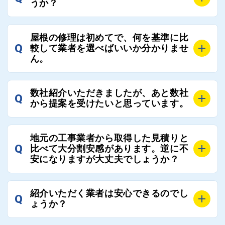
うか？
A
お客様のご要望をお聞きし、条件に合った工事業者を
屋根の修理は初めてで、何を基準に比
最大3社まで選定し、ご紹介いたします。
Q
較して業者を選べばいいか分かりませ
そのため、お客様に比較する業者を選定いただく必要
ん。
はございません。
A
選定基準はお客様によって異なりますが、価格はもち
数社紹介いただきましたが、あと数社
Q
ろんのこと、実績面や保証面、担当者の人柄や社歴、
から提案を受けたいと思っています。
近さやアフターフォローの充実度などを各社で比較
し、総合的に判断ください。
A
全国300社以上の登録業者がございますので、プラス
また、選定に迷った際などは屋根コネクト事務局へご
地元の工事業者から取得した見積りと
でご紹介の要望をいただければ、即時屋根コネクトに
Q
比べて大分割安感があります。逆に不
連絡いただければ、お客様の屋根修理を全面的にフォ
て対応させていただきます。お気軽にお申し付けくだ
安になりますが大丈夫でしょうか？
ローさせていただきます。お気軽にご相談ください。
さい。
A
残念ながら、リフォーム業界は費用の内訳に不透明な
紹介いただく業者は安心できるのでし
Q
部分が多く、一見同じ工事でも１００万円以上の差が
ょうか？
出る場合もあります。
屋根コネクトではそのような不安を抱えてしまう屋根