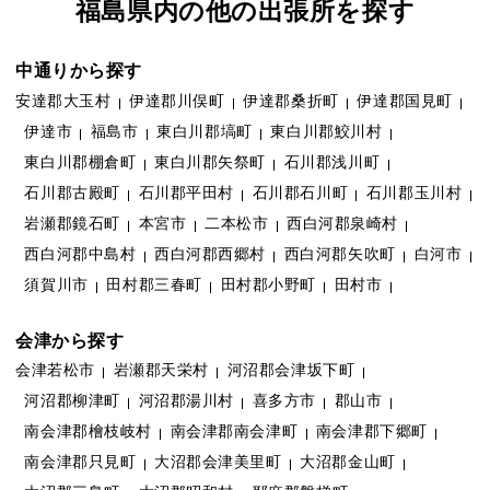
福島県内の他の出張所を探す
中通りから探す
安達郡大玉村
伊達郡川俣町
伊達郡桑折町
伊達郡国見町
伊達市
福島市
東白川郡塙町
東白川郡鮫川村
東白川郡棚倉町
東白川郡矢祭町
石川郡浅川町
石川郡古殿町
石川郡平田村
石川郡石川町
石川郡玉川村
岩瀬郡鏡石町
本宮市
二本松市
西白河郡泉崎村
西白河郡中島村
西白河郡西郷村
西白河郡矢吹町
白河市
須賀川市
田村郡三春町
田村郡小野町
田村市
会津から探す
会津若松市
岩瀬郡天栄村
河沼郡会津坂下町
河沼郡柳津町
河沼郡湯川村
喜多方市
郡山市
南会津郡檜枝岐村
南会津郡南会津町
南会津郡下郷町
南会津郡只見町
大沼郡会津美里町
大沼郡金山町