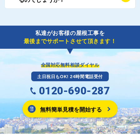
り期間を短縮できる状況の工事業者を選定させていた
要書類の作成が不可欠です。
だきます。
保険を適用した工事実績の豊富な業者を紹介させてい
A
ご紹介しました工事業者との契約が成立し、工事が完
ただきます。
了しましたら、キャッシュバック(※)申込みフォーム
私達がお客様の屋根工事を
に各項目を入力いただいた上で送信してください。
最後までサポートさせて頂きます！
その内容を屋根コネクトが確認できた日時から翌月末
までには送付手配させていただきます。
※キャッシュバックの金額は契約金額によって異なり
ます。
全国対応無料相談ダイヤル
土日祝日もOK! 24時間電話受付
0120-690-287
無料簡単見積を開始する