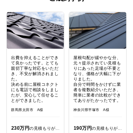
出費を抑えることができ
屋根勾配が緩やかな分、
て良かったです。とても
元々提示されてい見積も
親切丁寧な対応をいただ
りにあった足場が不要と
き、不安が解消されまし
なり、価格が大幅に下が
た。
りました。
決める前に屋根コネクト
自分で時間をかけずに業
にも電話で相談をしまし
者を複数紹介いただき、
たが、安心して任せるこ
簡単に業者の比較ができ
とができました。
てありがたかったです。
群馬県太田市 A様
神奈川県平塚市 A様
230万円
190万円
の見積もりが...
の見積もりが...