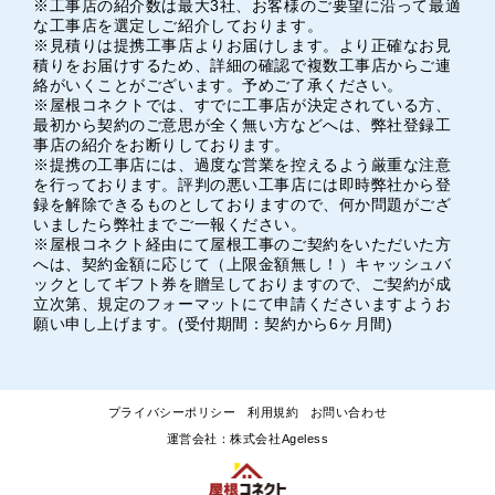
※工事店の紹介数は最大3社、お客様のご要望に沿って最適
な工事店を選定しご紹介しております。
※見積りは提携工事店よりお届けします。より正確なお見
積りをお届けするため、詳細の確認で複数工事店からご連
絡がいくことがございます。予めご了承ください。
※屋根コネクトでは、すでに工事店が決定されている方、
最初から契約のご意思が全く無い方などへは、弊社登録工
事店の紹介をお断りしております。
※提携の工事店には、過度な営業を控えるよう厳重な注意
を行っております。評判の悪い工事店には即時弊社から登
録を解除できるものとしておりますので、何か問題がござ
いましたら弊社までご一報ください。
※屋根コネクト経由にて屋根工事のご契約をいただいた方
へは、契約金額に応じて（上限金額無し！）キャッシュバ
ックとしてギフト券を贈呈しておりますので、ご契約が成
立次第、規定のフォーマットにて申請くださいますようお
願い申し上げます。(受付期間：契約から6ヶ月間)
プライバシーポリシー
利用規約
お問い合わせ
運営会社：株式会社Ageless