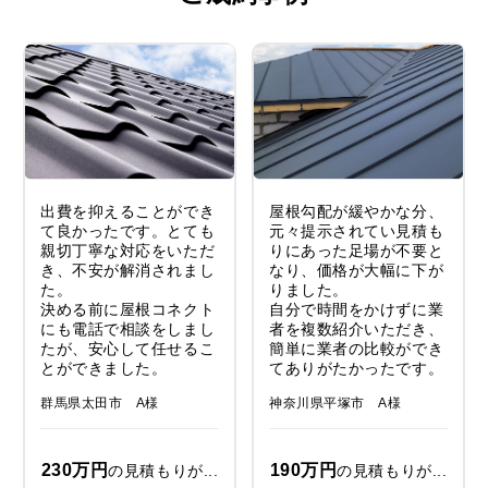
出費を抑えることができ
屋根勾配が緩やかな分、
て良かったです。とても
元々提示されてい見積も
親切丁寧な対応をいただ
りにあった足場が不要と
き、不安が解消されまし
なり、価格が大幅に下が
た。
りました。
決める前に屋根コネクト
自分で時間をかけずに業
にも電話で相談をしまし
者を複数紹介いただき、
たが、安心して任せるこ
簡単に業者の比較ができ
とができました。
てありがたかったです。
群馬県太田市 A様
神奈川県平塚市 A様
230万円
190万円
の見積もりが...
の見積もりが...