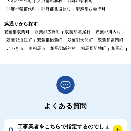
大沼郡三島町
大沼郡昭和村
耶麻郡磐梯町
耶麻郡猪苗代町
耶麻郡北塩原村
耶麻郡西会津町
浜通りから探す
双葉郡双葉町
双葉郡広野町
双葉郡葛尾村
双葉郡川内村
双葉郡浪江町
双葉郡楢葉町
双葉郡大熊町
双葉郡富岡町
いわき市
南相馬市
相馬郡飯舘村
相馬郡新地町
相馬市
よくある質問
工事業者をこちらで指定するのでしょ
Q