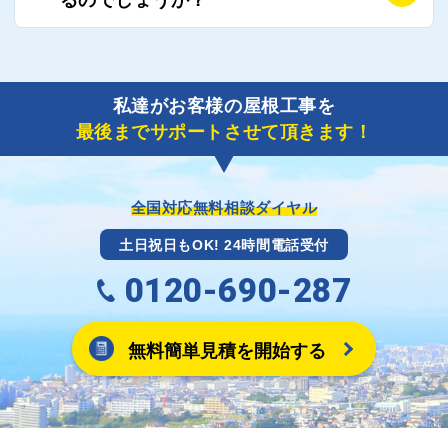
り期間を短縮できる状況の工事業者を選定させていた
要書類の作成が不可欠です。
だきます。
保険を適用した工事実績の豊富な業者を紹介させてい
A
ご紹介しました工事業者との契約が成立し、工事が完
ただきます。
了しましたら、キャッシュバック(※)申込みフォーム
私達がお客様の屋根工事を
に各項目を入力いただいた上で送信してください。
最後までサポートさせて頂きます！
その内容を屋根コネクトが確認できた日時から翌月末
までには送付手配させていただきます。
※キャッシュバックの金額は契約金額によって異なり
ます。
全国対応無料相談ダイヤル
土日祝日もOK! 24時間電話受付
0120-690-287
無料簡単見積を開始する