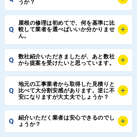
うか？
A
お客様のご要望をお聞きし、条件に合った工事業者を
屋根の修理は初めてで、何を基準に比
最大3社まで選定し、ご紹介いたします。
Q
較して業者を選べばいいか分かりませ
そのため、お客様に比較する業者を選定いただく必要
ん。
はございません。
A
選定基準はお客様によって異なりますが、価格はもち
数社紹介いただきましたが、あと数社
Q
ろんのこと、実績面や保証面、担当者の人柄や社歴、
から提案を受けたいと思っています。
近さやアフターフォローの充実度などを各社で比較
し、総合的に判断ください。
A
全国300社以上の登録業者がございますので、プラス
また、選定に迷った際などは屋根コネクト事務局へご
地元の工事業者から取得した見積りと
でご紹介の要望をいただければ、即時屋根コネクトに
Q
比べて大分割安感があります。逆に不
連絡いただければ、お客様の屋根修理を全面的にフォ
て対応させていただきます。お気軽にお申し付けくだ
安になりますが大丈夫でしょうか？
ローさせていただきます。お気軽にご相談ください。
さい。
A
残念ながら、リフォーム業界は費用の内訳に不透明な
紹介いただく業者は安心できるのでし
Q
部分が多く、一見同じ工事でも１００万円以上の差が
ょうか？
出る場合もあります。
屋根コネクトではそのような不安を抱えてしまう屋根