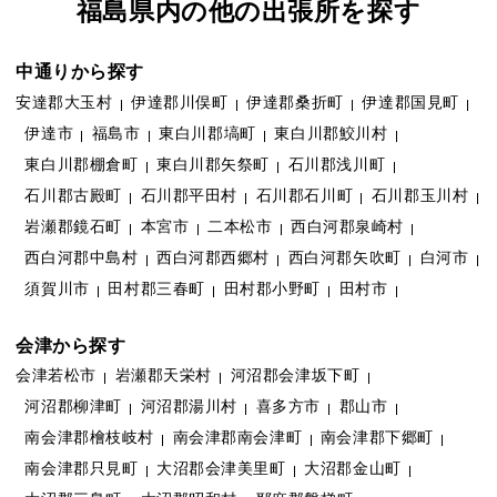
福島県内の他の出張所を探す
中通りから探す
安達郡大玉村
伊達郡川俣町
伊達郡桑折町
伊達郡国見町
伊達市
福島市
東白川郡塙町
東白川郡鮫川村
東白川郡棚倉町
東白川郡矢祭町
石川郡浅川町
石川郡古殿町
石川郡平田村
石川郡石川町
石川郡玉川村
岩瀬郡鏡石町
本宮市
二本松市
西白河郡泉崎村
西白河郡中島村
西白河郡西郷村
西白河郡矢吹町
白河市
須賀川市
田村郡三春町
田村郡小野町
田村市
会津から探す
会津若松市
岩瀬郡天栄村
河沼郡会津坂下町
河沼郡柳津町
河沼郡湯川村
喜多方市
郡山市
南会津郡檜枝岐村
南会津郡南会津町
南会津郡下郷町
南会津郡只見町
大沼郡会津美里町
大沼郡金山町