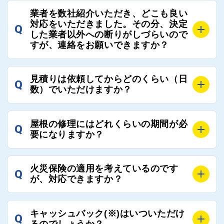
A
屋根コネクトでは、お客様の安心を支える「優良工事
の修理において、適正で公正な工事業者選びのお手伝
業者を数社紹介いただき、どこも良い
業者チェック制度」を設けております。
対応をいただきました。その分、決定
いをさせていただくサイトでございます。
Q
屋根コネクトにて定期的にお客様アンケートを実施
した業者以外への断りがしづらいので
まだまだそのような業界だからこそ比較が重要になり
すが、連絡をお願いできますか？
し、そこで評価の低かった業者は事実確認の上で、屋
ますので、是非屋根コネクトを活用ください。
根コネクトの判断により即時登録を解除できる契約と
しております。
A
屋根コネクトにお任せください。屋根コネクトでは、
見積りは依頼してからどのくらい（日
Q
優良業者のみをご紹介できる体制により、お客様の安
工事業者へのお断りも無料で代行しております。
数）でいただけますか？
心と信頼を維持しております。
ご質問いただいたような、お客様が心苦しい思いをさ
れる必要はございませんので、いつでもお気軽にご相
A
工事業者にもよりますが、おおよそ現地調査後3日～1
談ください。
屋根の修理にはどれくらいの期間が必
Q
週間前後にはお届けできます。
要になりますか？
万が一１週間を過ぎても何の連絡もないなどがあれば
ご連絡いただき、屋根コネクトから直ちに紹介の工事
A
工事業者の状況や屋根の状態、工事の内容、天候によ
業者へ状況確認の連絡をし、即時対応するよう指示を
火災保険の適用を考えているのです
Q
って工事期間は変わりますが、目安としては、おおよ
が、対応できますか？
いたしますので、お気軽にお申し付けください。
そ3日～6日となります。
また、急ぎの場合などは屋根コネクトとしても全面的
A
もちろん対応可能です。
にご協力いたしますので、ご相談ください。可能な限
キャッシュバック(※)はいついただけ
Q
風災補償を適用される場合は、専門家による視察と必
るのでしょうか？