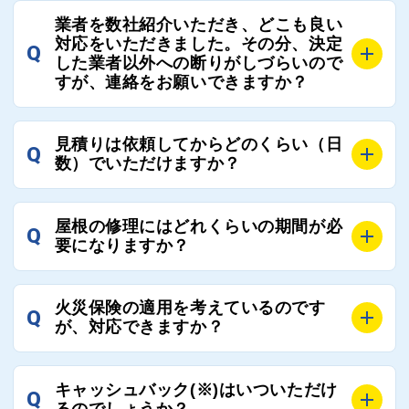
A
屋根コネクトでは、お客様の安心を支える「優良工事
の修理において、適正で公正な工事業者選びのお手伝
業者を数社紹介いただき、どこも良い
業者チェック制度」を設けております。
対応をいただきました。その分、決定
いをさせていただくサイトでございます。
Q
屋根コネクトにて定期的にお客様アンケートを実施
した業者以外への断りがしづらいので
まだまだそのような業界だからこそ比較が重要になり
すが、連絡をお願いできますか？
し、そこで評価の低かった業者は事実確認の上で、屋
ますので、是非屋根コネクトを活用ください。
根コネクトの判断により即時登録を解除できる契約と
しております。
A
屋根コネクトにお任せください。屋根コネクトでは、
見積りは依頼してからどのくらい（日
Q
優良業者のみをご紹介できる体制により、お客様の安
工事業者へのお断りも無料で代行しております。
数）でいただけますか？
心と信頼を維持しております。
ご質問いただいたような、お客様が心苦しい思いをさ
れる必要はございませんので、いつでもお気軽にご相
A
工事業者にもよりますが、おおよそ現地調査後3日～1
談ください。
屋根の修理にはどれくらいの期間が必
Q
週間前後にはお届けできます。
要になりますか？
万が一１週間を過ぎても何の連絡もないなどがあれば
ご連絡いただき、屋根コネクトから直ちに紹介の工事
A
工事業者の状況や屋根の状態、工事の内容、天候によ
業者へ状況確認の連絡をし、即時対応するよう指示を
火災保険の適用を考えているのです
Q
って工事期間は変わりますが、目安としては、おおよ
が、対応できますか？
いたしますので、お気軽にお申し付けください。
そ3日～6日となります。
また、急ぎの場合などは屋根コネクトとしても全面的
A
もちろん対応可能です。
にご協力いたしますので、ご相談ください。可能な限
キャッシュバック(※)はいついただけ
Q
風災補償を適用される場合は、専門家による視察と必
るのでしょうか？