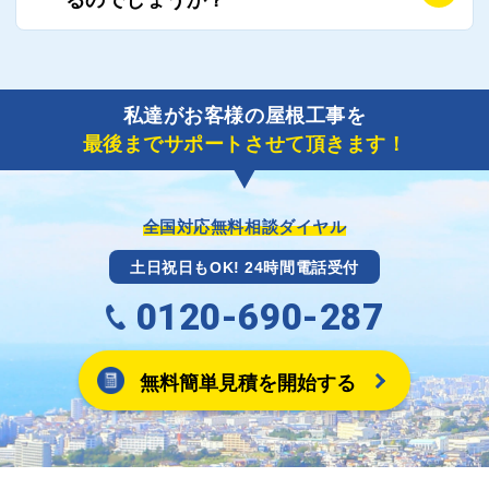
り期間を短縮できる状況の工事業者を選定させていた
要書類の作成が不可欠です。
だきます。
保険を適用した工事実績の豊富な業者を紹介させてい
A
ご紹介しました工事業者との契約が成立し、工事が完
ただきます。
了しましたら、キャッシュバック(※)申込みフォーム
私達がお客様の屋根工事を
に各項目を入力いただいた上で送信してください。
最後までサポートさせて頂きます！
その内容を屋根コネクトが確認できた日時から翌月末
までには送付手配させていただきます。
※キャッシュバックの金額は契約金額によって異なり
ます。
全国対応無料相談ダイヤル
土日祝日もOK! 24時間電話受付
0120-690-287
無料簡単見積を開始する