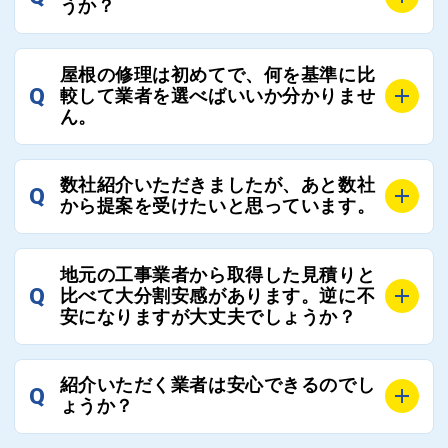
うか？
A
お客様のご要望をお聞きし、条件に合った工事業者を
屋根の修理は初めてで、何を基準に比
最大3社まで選定し、ご紹介いたします。
Q
較して業者を選べばいいか分かりませ
そのため、お客様に比較する業者を選定いただく必要
ん。
はございません。
A
選定基準はお客様によって異なりますが、価格はもち
数社紹介いただきましたが、あと数社
Q
ろんのこと、実績面や保証面、担当者の人柄や社歴、
から提案を受けたいと思っています。
近さやアフターフォローの充実度などを各社で比較
し、総合的に判断ください。
A
全国300社以上の登録業者がございますので、プラス
また、選定に迷った際などは屋根コネクト事務局へご
地元の工事業者から取得した見積りと
でご紹介の要望をいただければ、即時屋根コネクトに
Q
比べて大分割安感があります。逆に不
連絡いただければ、お客様の屋根修理を全面的にフォ
て対応させていただきます。お気軽にお申し付けくだ
安になりますが大丈夫でしょうか？
ローさせていただきます。お気軽にご相談ください。
さい。
A
残念ながら、リフォーム業界は費用の内訳に不透明な
紹介いただく業者は安心できるのでし
Q
部分が多く、一見同じ工事でも１００万円以上の差が
ょうか？
出る場合もあります。
屋根コネクトではそのような不安を抱えてしまう屋根