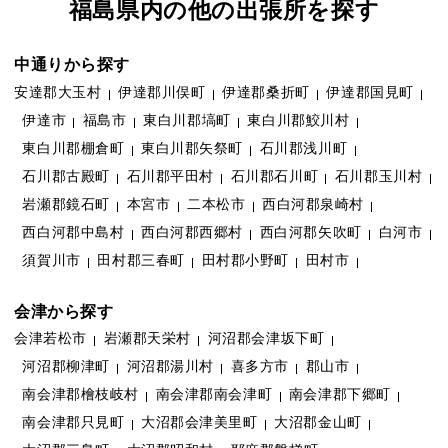
福島県内の他の出張所を探す
中通りから探す
安達郡大玉村
伊達郡川俣町
伊達郡桑折町
伊達郡国見町
伊達市
福島市
東白川郡塙町
東白川郡鮫川村
東白川郡棚倉町
東白川郡矢祭町
石川郡浅川町
石川郡古殿町
石川郡平田村
石川郡石川町
石川郡玉川村
岩瀬郡鏡石町
本宮市
二本松市
西白河郡泉崎村
西白河郡中島村
西白河郡西郷村
西白河郡矢吹町
白河市
須賀川市
田村郡三春町
田村郡小野町
田村市
会津から探す
会津若松市
岩瀬郡天栄村
河沼郡会津坂下町
河沼郡柳津町
河沼郡湯川村
喜多方市
郡山市
南会津郡檜枝岐村
南会津郡南会津町
南会津郡下郷町
南会津郡只見町
大沼郡会津美里町
大沼郡金山町