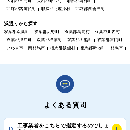
大沼郡三島町
大沼郡昭和村
耶麻郡磐梯町
耶麻郡猪苗代町
耶麻郡北塩原村
耶麻郡西会津町
浜通りから探す
双葉郡双葉町
双葉郡広野町
双葉郡葛尾村
双葉郡川内村
双葉郡浪江町
双葉郡楢葉町
双葉郡大熊町
双葉郡富岡町
いわき市
南相馬市
相馬郡飯舘村
相馬郡新地町
相馬市
よくある質問
工事業者をこちらで指定するのでしょ
Q