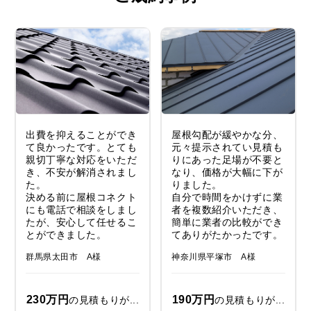
出費を抑えることができ
屋根勾配が緩やかな分、
て良かったです。とても
元々提示されてい見積も
親切丁寧な対応をいただ
りにあった足場が不要と
き、不安が解消されまし
なり、価格が大幅に下が
た。
りました。
決める前に屋根コネクト
自分で時間をかけずに業
にも電話で相談をしまし
者を複数紹介いただき、
たが、安心して任せるこ
簡単に業者の比較ができ
とができました。
てありがたかったです。
群馬県太田市 A様
神奈川県平塚市 A様
230万円
190万円
の見積もりが...
の見積もりが...