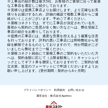
※工事店の紹介数は最大3社、お客様のご要望に沿って最適
な工事店を選定しご紹介しております。
※見積りは提携工事店よりお届けします。より正確なお見
積りをお届けするため、詳細の確認で複数工事店からご連
絡がいくことがございます。予めご了承ください。
※屋根コネクトでは、すでに工事店が決定されている方、
最初から契約のご意思が全く無い方などへは、弊社登録工
事店の紹介をお断りしております。
※提携の工事店には、過度な営業を控えるよう厳重な注意
を行っております。評判の悪い工事店には即時弊社から登
録を解除できるものとしておりますので、何か問題がござ
いましたら弊社までご一報ください。
※屋根コネクト経由にて屋根工事のご契約をいただいた方
へは、契約金額に応じて（上限金額無し！）キャッシュバ
ックとしてギフト券を贈呈しておりますので、ご契約が成
立次第、規定のフォーマットにて申請くださいますようお
願い申し上げます。(受付期間：契約から6ヶ月間)
プライバシーポリシー
利用規約
お問い合わせ
運営会社：株式会社Ageless