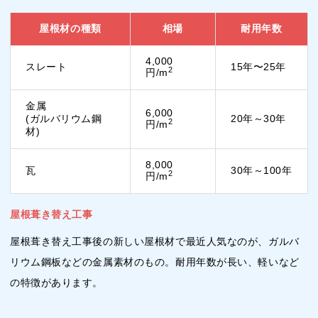
屋根材の種類
相場
耐用年数
4,000
スレート
15年〜25年
2
円/m
金属
6,000
(ガルバリウム鋼
20年～30年
2
円/m
材)
8,000
瓦
30年～100年
2
円/m
屋根葺き替え工事
屋根葺き替え工事後の新しい屋根材で最近人気なのが、ガルバ
リウム鋼板などの金属素材のもの。耐用年数が長い、軽いなど
の特徴があります。