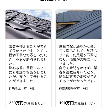
出費を抑えることができ
屋根勾配が緩やかな分、
て良かったです。とても
元々提示されてい見積も
親切丁寧な対応をいただ
りにあった足場が不要と
き、不安が解消されまし
なり、価格が大幅に下が
た。
りました。
決める前に屋根コネクト
自分で時間をかけずに業
にも電話で相談をしまし
者を複数紹介いただき、
たが、安心して任せるこ
簡単に業者の比較ができ
とができました。
てありがたかったです。
群馬県太田市 A様
神奈川県平塚市 A様
230万円
190万円
の見積もりが...
の見積もりが...