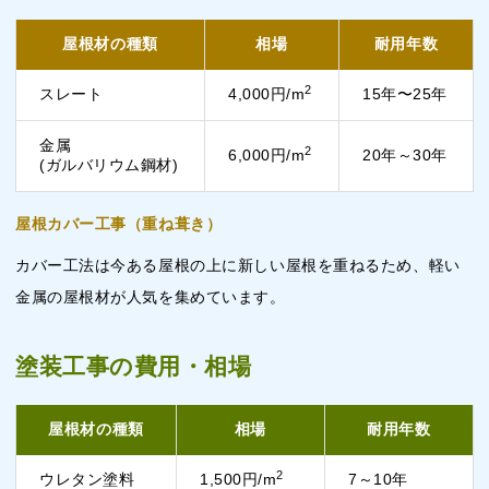
屋根材の種類
相場
耐用年数
2
スレート
4,000円/m
15年〜25年
金属
2
6,000円/m
20年～30年
(ガルバリウム鋼材)
屋根カバー工事（重ね葺き）
カバー工法は今ある屋根の上に新しい屋根を重ねるため、軽い
金属の屋根材が人気を集めています。
塗装工事の費用・相場
屋根材の種類
相場
耐用年数
2
ウレタン塗料
1,500円/m
7～10年