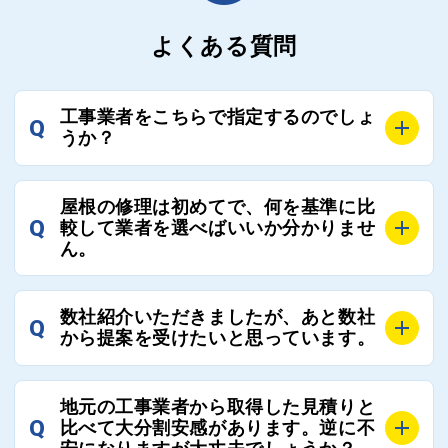
よくある質問
工事業者をこちらで指定するのでしょ
Q
うか？
A
お客様のご要望をお聞きし、条件に合った工事業者を
屋根の修理は初めてで、何を基準に比
最大3社まで選定し、ご紹介いたします。
Q
較して業者を選べばいいか分かりませ
そのため、お客様に比較する業者を選定いただく必要
ん。
はございません。
A
選定基準はお客様によって異なりますが、価格はもち
数社紹介いただきましたが、あと数社
Q
ろんのこと、実績面や保証面、担当者の人柄や社歴、
から提案を受けたいと思っています。
近さやアフターフォローの充実度などを各社で比較
し、総合的に判断ください。
A
全国300社以上の登録業者がございますので、プラス
また、選定に迷った際などは屋根コネクト事務局へご
地元の工事業者から取得した見積りと
でご紹介の要望をいただければ、即時屋根コネクトに
Q
比べて大分割安感があります。逆に不
連絡いただければ、お客様の屋根修理を全面的にフォ
て対応させていただきます。お気軽にお申し付けくだ