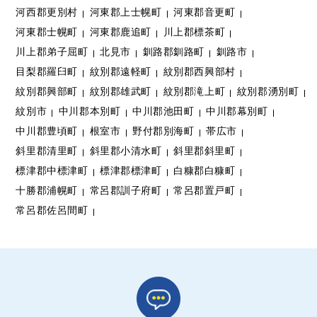
河西郡更別村
河東郡上士幌町
河東郡音更町
河東郡士幌町
河東郡鹿追町
川上郡標茶町
川上郡弟子屈町
北見市
釧路郡釧路町
釧路市
目梨郡羅臼町
紋別郡遠軽町
紋別郡西興部村
紋別郡興部町
紋別郡雄武町
紋別郡滝上町
紋別郡湧別町
紋別市
中川郡本別町
中川郡池田町
中川郡幕別町
中川郡豊頃町
根室市
野付郡別海町
帯広市
斜里郡清里町
斜里郡小清水町
斜里郡斜里町
標津郡中標津町
標津郡標津町
白糠郡白糠町
十勝郡浦幌町
常呂郡訓子府町
常呂郡置戸町
常呂郡佐呂間町