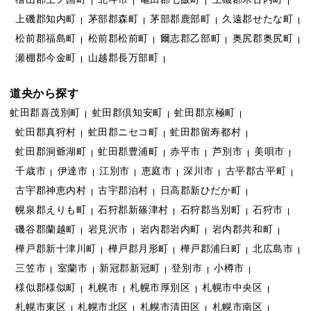
上磯郡知内町
茅部郡森町
茅部郡鹿部町
久遠郡せたな町
松前郡福島町
松前郡松前町
爾志郡乙部町
奥尻郡奥尻町
瀬棚郡今金町
山越郡長万部町
道央から探す
虻田郡喜茂別町
虻田郡倶知安町
虻田郡京極町
虻田郡真狩村
虻田郡ニセコ町
虻田郡留寿都村
虻田郡洞爺湖町
虻田郡豊浦町
赤平市
芦別市
美唄市
千歳市
伊達市
江別市
恵庭市
深川市
古平郡古平町
古宇郡神恵内村
古宇郡泊村
日高郡新ひだか町
幌泉郡えりも町
石狩郡新篠津村
石狩郡当別町
石狩市
磯谷郡蘭越町
岩見沢市
岩内郡岩内町
岩内郡共和町
樺戸郡新十津川町
樺戸郡月形町
樺戸郡浦臼町
北広島市
三笠市
室蘭市
新冠郡新冠町
登別市
小樽市
様似郡様似町
札幌市
札幌市厚別区
札幌市中央区
札幌市東区
札幌市北区
札幌市清田区
札幌市南区