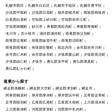
札幌市西区
札幌市白石区
札幌市手稲区
札幌市豊平区
沙流郡平取町
沙流郡日高町
積丹郡積丹町
島牧郡島牧村
白老郡白老町
空知郡上砂川町
空知郡奈井江町
空知郡南幌町
砂川市
寿都郡黒松内町
寿都郡寿都町
滝川市
苫小牧市
浦河郡浦河町
雨竜郡秩父別町
雨竜郡北竜町
雨竜郡妹背牛町
雨竜郡沼田町
雨竜郡雨竜町
有珠郡壮瞥町
歌志内市
余市郡赤井川村
余市郡仁木町
余市郡余市町
夕張郡栗山町
夕張郡長沼町
夕張郡由仁町
夕張市
勇払郡安平町
勇払郡厚真町
勇払郡むかわ町
道東から探す
網走郡美幌町
網走郡大空町
網走郡津別町
網走市
阿寒郡鶴居村
厚岸郡厚岸町
厚岸郡浜中町
足寄郡足寄町
足寄郡陸別町
広尾郡広尾町
広尾郡大樹町
上川郡清水町
上川郡新得町
河西郡芽室町
河西郡中札内村