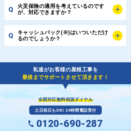
A
工事業者の状況や屋根の状態、工事の内容、天候によ
業者へ状況確認の連絡をし、即時対応するよう指示を
火災保険の適用を考えているのです
Q
って工事期間は変わりますが、目安としては、おおよ
が、対応できますか？
いたしますので、お気軽にお申し付けください。
そ3日～6日となります。
また、急ぎの場合などは屋根コネクトとしても全面的
A
もちろん対応可能です。
にご協力いたしますので、ご相談ください。可能な限
キャッシュバック(※)はいついただけ
Q
風災補償を適用される場合は、専門家による視察と必
るのでしょうか？
り期間を短縮できる状況の工事業者を選定させていた
要書類の作成が不可欠です。
だきます。
保険を適用した工事実績の豊富な業者を紹介させてい
A
ご紹介しました工事業者との契約が成立し、工事が完
ただきます。
了しましたら、キャッシュバック(※)申込みフォーム
私達がお客様の屋根工事を
に各項目を入力いただいた上で送信してください。
最後までサポートさせて頂きます！
その内容を屋根コネクトが確認できた日時から翌月末
までには送付手配させていただきます。
※キャッシュバックの金額は契約金額によって異なり
ます。
全国対応無料相談ダイヤル
土日祝日もOK! 24時間電話受付
0120-690-287