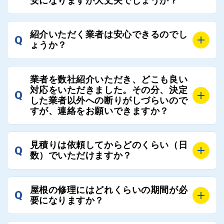
安になりますが大丈夫でしょうか？
ローさせていただきます。お気軽にご相談ください。
さい。
A
残念ながら、リフォーム業界は費用の内訳に不透明な
紹介いただく業者は安心できるのでし
Q
部分が多く、一見同じ工事でも１００万円以上の差が
ょうか？
出る場合もあります。
屋根コネクトではそのような不安を抱えてしまう屋根
A
屋根コネクトでは、お客様の安心を支える「優良工事
の修理において、適正で公正な工事業者選びのお手伝
業者を数社紹介いただき、どこも良い
業者チェック制度」を設けております。
対応をいただきました。その分、決定
いをさせていただくサイトでございます。
Q
屋根コネクトにて定期的にお客様アンケートを実施
した業者以外への断りがしづらいので
まだまだそのような業界だからこそ比較が重要になり
すが、連絡をお願いできますか？
し、そこで評価の低かった業者は事実確認の上で、屋
ますので、是非屋根コネクトを活用ください。
根コネクトの判断により即時登録を解除できる契約と
しております。
A
屋根コネクトにお任せください。屋根コネクトでは、
見積りは依頼してからどのくらい（日
Q
優良業者のみをご紹介できる体制により、お客様の安
工事業者へのお断りも無料で代行しております。
数）でいただけますか？
心と信頼を維持しております。
ご質問いただいたような、お客様が心苦しい思いをさ
れる必要はございませんので、いつでもお気軽にご相
A
工事業者にもよりますが、おおよそ現地調査後3日～1
談ください。
屋根の修理にはどれくらいの期間が必
Q
週間前後にはお届けできます。
要になりますか？
万が一１週間を過ぎても何の連絡もないなどがあれば
ご連絡いただき、屋根コネクトから直ちに紹介の工事