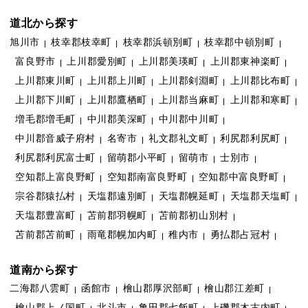
道北から探す
旭川市
枝幸郡枝幸町
枝幸郡浜頓別町
枝幸郡中頓別町
富良野市
上川郡愛別町
上川郡美瑛町
上川郡東神楽町
上川郡東川町
上川郡上川町
上川郡剣淵町
上川郡比布町
上川郡下川町
上川郡鷹栖町
上川郡当麻町
上川郡和寒町
増毛郡増毛町
中川郡美深町
中川郡中川町
中川郡音威子府村
名寄市
礼文郡礼文町
利尻郡利尻町
利尻郡利尻富士町
留萌郡小平町
留萌市
士別市
空知郡上富良野町
空知郡南富良野町
空知郡中富良野町
宗谷郡猿払村
天塩郡遠別町
天塩郡幌延町
天塩郡天塩町
天塩郡豊富町
苫前郡羽幌町
苫前郡初山別村
苫前郡苫前町
雨竜郡幌加内町
稚内市
勇払郡占冠村
道南から探す
二海郡八雲町
函館市
檜山郡厚沢部町
檜山郡江差町
檜山郡上ノ国町
北斗市
亀田郡七飯町
上磯郡木古内町