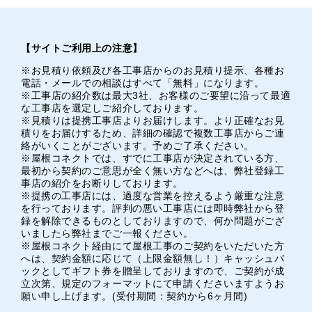
【サイトご利用上の注意】
※お見積り依頼及び各工事店からのお見積り提示、各種お
電話・メールでの相談はすべて「無料」になります。
※工事店の紹介数は最大3社、お客様のご要望に沿って最適
な工事店を選定しご紹介しております。
※見積りは提携工事店よりお届けします。より正確なお見
積りをお届けするため、詳細の確認で複数工事店からご連
絡がいくことがございます。予めご了承ください。
※屋根コネクトでは、すでに工事店が決定されている方、
最初から契約のご意思が全く無い方などへは、弊社登録工
事店の紹介をお断りしております。
※提携の工事店には、過度な営業を控えるよう厳重な注意
を行っております。評判の悪い工事店には即時弊社から登
録を解除できるものとしておりますので、何か問題がござ
いましたら弊社までご一報ください。
※屋根コネクト経由にて屋根工事のご契約をいただいた方
へは、契約金額に応じて（上限金額無し！）キャッシュバ
ックとしてギフト券を贈呈しておりますので、ご契約が成
立次第、規定のフォーマットにて申請くださいますようお
願い申し上げます。(受付期間：契約から6ヶ月間)