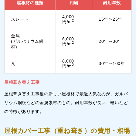
屋根材の種類
相場
耐用年数
4,000
スレート
15年〜25年
2
円/m
金属
6,000
(ガルバリウム鋼
20年～30年
2
円/m
材)
8,000
瓦
30年～100年
2
円/m
屋根葺き替え工事
屋根葺き替え工事後の新しい屋根材で最近人気なのが、ガルバ
リウム鋼板などの金属素材のもの。耐用年数が長い、軽いなど
の特徴があります。
屋根カバー工事（重ね葺き）の費用・相場