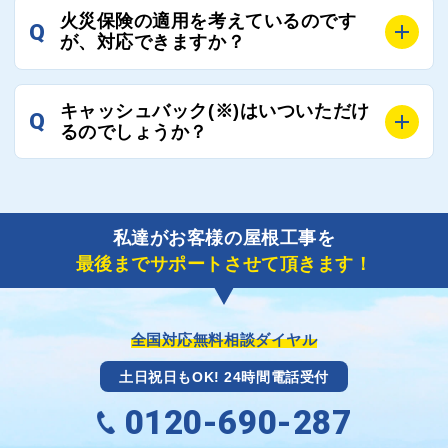
A
工事業者の状況や屋根の状態、工事の内容、天候によ
業者へ状況確認の連絡をし、即時対応するよう指示を
火災保険の適用を考えているのです
Q
って工事期間は変わりますが、目安としては、おおよ
が、対応できますか？
いたしますので、お気軽にお申し付けください。
そ3日～6日となります。
また、急ぎの場合などは屋根コネクトとしても全面的
A
もちろん対応可能です。
にご協力いたしますので、ご相談ください。可能な限
キャッシュバック(※)はいついただけ
Q
風災補償を適用される場合は、専門家による視察と必
るのでしょうか？
り期間を短縮できる状況の工事業者を選定させていた
要書類の作成が不可欠です。
だきます。
保険を適用した工事実績の豊富な業者を紹介させてい
A
ご紹介しました工事業者との契約が成立し、工事が完
ただきます。
了しましたら、キャッシュバック(※)申込みフォーム
私達がお客様の屋根工事を
に各項目を入力いただいた上で送信してください。
最後までサポートさせて頂きます！
その内容を屋根コネクトが確認できた日時から翌月末
までには送付手配させていただきます。
※キャッシュバックの金額は契約金額によって異なり
ます。
全国対応無料相談ダイヤル
土日祝日もOK! 24時間電話受付
0120-690-287