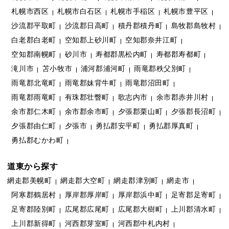
札幌市西区
札幌市白石区
札幌市手稲区
札幌市豊平区
沙流郡平取町
沙流郡日高町
積丹郡積丹町
島牧郡島牧村
白老郡白老町
空知郡上砂川町
空知郡奈井江町
空知郡南幌町
砂川市
寿都郡黒松内町
寿都郡寿都町
滝川市
苫小牧市
浦河郡浦河町
雨竜郡秩父別町
雨竜郡北竜町
雨竜郡妹背牛町
雨竜郡沼田町
雨竜郡雨竜町
有珠郡壮瞥町
歌志内市
余市郡赤井川村
余市郡仁木町
余市郡余市町
夕張郡栗山町
夕張郡長沼町
夕張郡由仁町
夕張市
勇払郡安平町
勇払郡厚真町
勇払郡むかわ町
道東から探す
網走郡美幌町
網走郡大空町
網走郡津別町
網走市
阿寒郡鶴居村
厚岸郡厚岸町
厚岸郡浜中町
足寄郡足寄町
足寄郡陸別町
広尾郡広尾町
広尾郡大樹町
上川郡清水町
上川郡新得町
河西郡芽室町
河西郡中札内村