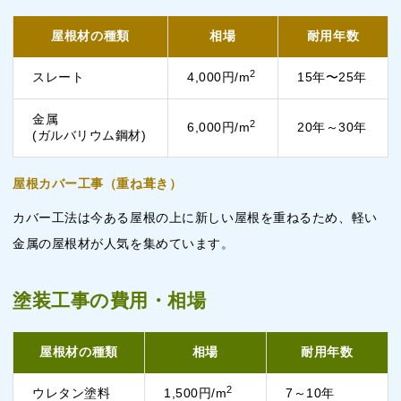
屋根材の種類
相場
耐用年数
2
スレート
4,000円/m
15年〜25年
金属
2
6,000円/m
20年～30年
(ガルバリウム鋼材)
屋根カバー工事（重ね葺き）
カバー工法は今ある屋根の上に新しい屋根を重ねるため、軽い
金属の屋根材が人気を集めています。
塗装工事の費用・相場
屋根材の種類
相場
耐用年数
2
ウレタン塗料
1,500円/m
7～10年