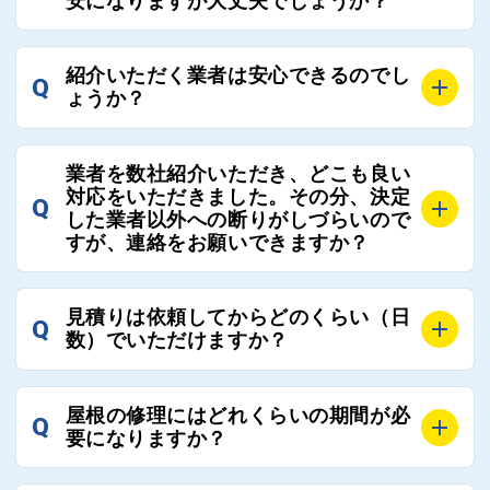
安になりますが大丈夫でしょうか？
ローさせていただきます。お気軽にご相談ください。
さい。
A
残念ながら、リフォーム業界は費用の内訳に不透明な
紹介いただく業者は安心できるのでし
Q
部分が多く、一見同じ工事でも１００万円以上の差が
ょうか？
出る場合もあります。
屋根コネクトではそのような不安を抱えてしまう屋根
A
屋根コネクトでは、お客様の安心を支える「優良工事
の修理において、適正で公正な工事業者選びのお手伝
業者を数社紹介いただき、どこも良い
業者チェック制度」を設けております。
対応をいただきました。その分、決定
いをさせていただくサイトでございます。
Q
屋根コネクトにて定期的にお客様アンケートを実施
した業者以外への断りがしづらいので
まだまだそのような業界だからこそ比較が重要になり
すが、連絡をお願いできますか？
し、そこで評価の低かった業者は事実確認の上で、屋
ますので、是非屋根コネクトを活用ください。
根コネクトの判断により即時登録を解除できる契約と
しております。
A
屋根コネクトにお任せください。屋根コネクトでは、
見積りは依頼してからどのくらい（日
Q
優良業者のみをご紹介できる体制により、お客様の安
工事業者へのお断りも無料で代行しております。
数）でいただけますか？
心と信頼を維持しております。
ご質問いただいたような、お客様が心苦しい思いをさ
れる必要はございませんので、いつでもお気軽にご相
A
工事業者にもよりますが、おおよそ現地調査後3日～1
談ください。
屋根の修理にはどれくらいの期間が必
Q
週間前後にはお届けできます。
要になりますか？
万が一１週間を過ぎても何の連絡もないなどがあれば
ご連絡いただき、屋根コネクトから直ちに紹介の工事