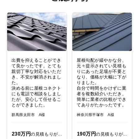
出費を抑えることができ
屋根勾配が緩やかな分、
て良かったです。とても
元々提示されてい見積も
親切丁寧な対応をいただ
りにあった足場が不要と
き、不安が解消されまし
なり、価格が大幅に下が
た。
りました。
決める前に屋根コネクト
自分で時間をかけずに業
にも電話で相談をしまし
者を複数紹介いただき、
たが、安心して任せるこ
簡単に業者の比較ができ
とができました。
てありがたかったです。
群馬県太田市 A様
神奈川県平塚市 A様
230万円
190万円
の見積もりが...
の見積もりが...