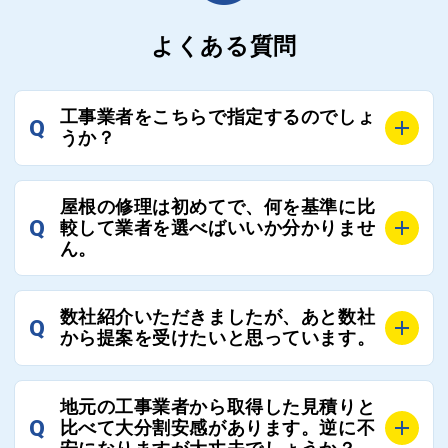
よくある質問
工事業者をこちらで指定するのでしょ
Q
うか？
A
お客様のご要望をお聞きし、条件に合った工事業者を
屋根の修理は初めてで、何を基準に比
最大3社まで選定し、ご紹介いたします。
Q
較して業者を選べばいいか分かりませ
そのため、お客様に比較する業者を選定いただく必要
ん。
はございません。
A
選定基準はお客様によって異なりますが、価格はもち
数社紹介いただきましたが、あと数社
Q
ろんのこと、実績面や保証面、担当者の人柄や社歴、
から提案を受けたいと思っています。
近さやアフターフォローの充実度などを各社で比較
し、総合的に判断ください。
A
全国300社以上の登録業者がございますので、プラス
また、選定に迷った際などは屋根コネクト事務局へご
地元の工事業者から取得した見積りと
でご紹介の要望をいただければ、即時屋根コネクトに
Q
比べて大分割安感があります。逆に不
連絡いただければ、お客様の屋根修理を全面的にフォ
て対応させていただきます。お気軽にお申し付けくだ