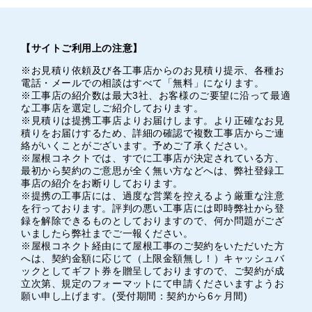
【サイトご利用上の注意】
※お見積り依頼及び各工事店からのお見積り提示、各種お
電話・メールでの相談はすべて「無料」になります。
※工事店の紹介数は最大3社、お客様のご要望に沿って最適
な工事店を選定しご紹介しております。
※見積りは提携工事店よりお届けします。より正確なお見
積りをお届けするため、詳細の確認で複数工事店からご連
絡がいくことがございます。予めご了承ください。
※屋根コネクトでは、すでに工事店が決定されている方、
最初から契約のご意思が全く無い方などへは、弊社登録工
事店の紹介をお断りしております。
※提携の工事店には、過度な営業を控えるよう厳重な注意
を行っております。評判の悪い工事店には即時弊社から登
録を解除できるものとしておりますので、何か問題がござ
いましたら弊社までご一報ください。
※屋根コネクト経由にて屋根工事のご契約をいただいた方
へは、契約金額に応じて（上限金額無し！）キャッシュバ
ックとしてギフト券を贈呈しておりますので、ご契約が成
立次第、規定のフォーマットにて申請くださいますようお
願い申し上げます。(受付期間：契約から6ヶ月間)