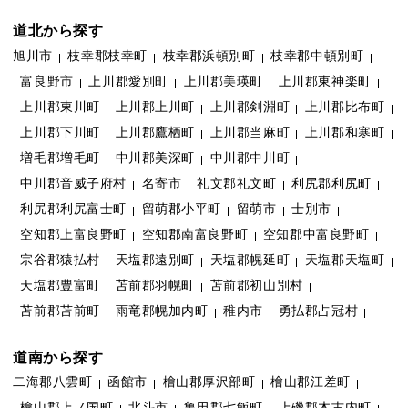
道北から探す
旭川市
枝幸郡枝幸町
枝幸郡浜頓別町
枝幸郡中頓別町
富良野市
上川郡愛別町
上川郡美瑛町
上川郡東神楽町
上川郡東川町
上川郡上川町
上川郡剣淵町
上川郡比布町
上川郡下川町
上川郡鷹栖町
上川郡当麻町
上川郡和寒町
増毛郡増毛町
中川郡美深町
中川郡中川町
中川郡音威子府村
名寄市
礼文郡礼文町
利尻郡利尻町
利尻郡利尻富士町
留萌郡小平町
留萌市
士別市
空知郡上富良野町
空知郡南富良野町
空知郡中富良野町
宗谷郡猿払村
天塩郡遠別町
天塩郡幌延町
天塩郡天塩町
天塩郡豊富町
苫前郡羽幌町
苫前郡初山別村
苫前郡苫前町
雨竜郡幌加内町
稚内市
勇払郡占冠村
道南から探す
二海郡八雲町
函館市
檜山郡厚沢部町
檜山郡江差町
檜山郡上ノ国町
北斗市
亀田郡七飯町
上磯郡木古内町