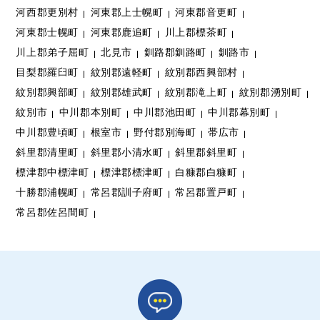
河西郡更別村
河東郡上士幌町
河東郡音更町
河東郡士幌町
河東郡鹿追町
川上郡標茶町
川上郡弟子屈町
北見市
釧路郡釧路町
釧路市
目梨郡羅臼町
紋別郡遠軽町
紋別郡西興部村
紋別郡興部町
紋別郡雄武町
紋別郡滝上町
紋別郡湧別町
紋別市
中川郡本別町
中川郡池田町
中川郡幕別町
中川郡豊頃町
根室市
野付郡別海町
帯広市
斜里郡清里町
斜里郡小清水町
斜里郡斜里町
標津郡中標津町
標津郡標津町
白糠郡白糠町
十勝郡浦幌町
常呂郡訓子府町
常呂郡置戸町
常呂郡佐呂間町