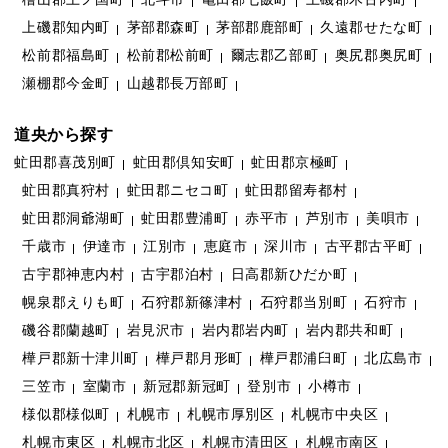
上磯郡知内町
茅部郡森町
茅部郡鹿部町
久遠郡せたな町
松前郡福島町
松前郡松前町
爾志郡乙部町
奥尻郡奥尻町
瀬棚郡今金町
山越郡長万部町
道央から探す
虻田郡喜茂別町
虻田郡倶知安町
虻田郡京極町
虻田郡真狩村
虻田郡ニセコ町
虻田郡留寿都村
虻田郡洞爺湖町
虻田郡豊浦町
赤平市
芦別市
美唄市
千歳市
伊達市
江別市
恵庭市
深川市
古平郡古平町
古宇郡神恵内村
古宇郡泊村
日高郡新ひだか町
幌泉郡えりも町
石狩郡新篠津村
石狩郡当別町
石狩市
磯谷郡蘭越町
岩見沢市
岩内郡岩内町
岩内郡共和町
樺戸郡新十津川町
樺戸郡月形町
樺戸郡浦臼町
北広島市
三笠市
室蘭市
新冠郡新冠町
登別市
小樽市
様似郡様似町
札幌市
札幌市厚別区
札幌市中央区
札幌市東区
札幌市北区
札幌市清田区
札幌市南区