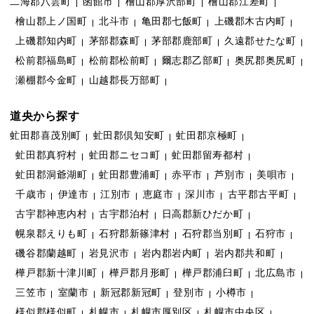
二海郡八雲町
函館市
檜山郡厚沢部町
檜山郡江差町
檜山郡上ノ国町
北斗市
亀田郡七飯町
上磯郡木古内町
上磯郡知内町
茅部郡森町
茅部郡鹿部町
久遠郡せたな町
松前郡福島町
松前郡松前町
爾志郡乙部町
奥尻郡奥尻町
瀬棚郡今金町
山越郡長万部町
道央から探す
虻田郡喜茂別町
虻田郡倶知安町
虻田郡京極町
虻田郡真狩村
虻田郡ニセコ町
虻田郡留寿都村
虻田郡洞爺湖町
虻田郡豊浦町
赤平市
芦別市
美唄市
千歳市
伊達市
江別市
恵庭市
深川市
古平郡古平町
古宇郡神恵内村
古宇郡泊村
日高郡新ひだか町
幌泉郡えりも町
石狩郡新篠津村
石狩郡当別町
石狩市
磯谷郡蘭越町
岩見沢市
岩内郡岩内町
岩内郡共和町
樺戸郡新十津川町
樺戸郡月形町
樺戸郡浦臼町
北広島市
三笠市
室蘭市
新冠郡新冠町
登別市
小樽市
様似郡様似町
札幌市
札幌市厚別区
札幌市中央区