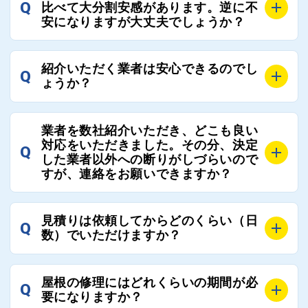
でご紹介の要望をいただければ、即時屋根コネクトに
Q
比べて大分割安感があります。逆に不
連絡いただければ、お客様の屋根修理を全面的にフォ
て対応させていただきます。お気軽にお申し付けくだ
安になりますが大丈夫でしょうか？
ローさせていただきます。お気軽にご相談ください。
さい。
A
残念ながら、リフォーム業界は費用の内訳に不透明な
紹介いただく業者は安心できるのでし
Q
部分が多く、一見同じ工事でも１００万円以上の差が
ょうか？
出る場合もあります。
屋根コネクトではそのような不安を抱えてしまう屋根
A
屋根コネクトでは、お客様の安心を支える「優良工事
の修理において、適正で公正な工事業者選びのお手伝
業者を数社紹介いただき、どこも良い
業者チェック制度」を設けております。
対応をいただきました。その分、決定
いをさせていただくサイトでございます。
Q
屋根コネクトにて定期的にお客様アンケートを実施
した業者以外への断りがしづらいので
まだまだそのような業界だからこそ比較が重要になり
すが、連絡をお願いできますか？
し、そこで評価の低かった業者は事実確認の上で、屋
ますので、是非屋根コネクトを活用ください。
根コネクトの判断により即時登録を解除できる契約と
しております。
A
屋根コネクトにお任せください。屋根コネクトでは、
見積りは依頼してからどのくらい（日
Q
優良業者のみをご紹介できる体制により、お客様の安
工事業者へのお断りも無料で代行しております。
数）でいただけますか？
心と信頼を維持しております。
ご質問いただいたような、お客様が心苦しい思いをさ
れる必要はございませんので、いつでもお気軽にご相
A
工事業者にもよりますが、おおよそ現地調査後3日～1
談ください。
屋根の修理にはどれくらいの期間が必
Q
週間前後にはお届けできます。
要になりますか？
万が一１週間を過ぎても何の連絡もないなどがあれば