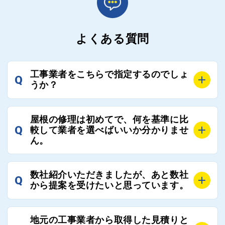
よくある質問
工事業者をこちらで指定するのでしょ
Q
うか？
A
お客様のご要望をお聞きし、条件に合った工事業者を
屋根の修理は初めてで、何を基準に比
最大3社まで選定し、ご紹介いたします。
Q
較して業者を選べばいいか分かりませ
そのため、お客様に比較する業者を選定いただく必要
ん。
はございません。
A
選定基準はお客様によって異なりますが、価格はもち
数社紹介いただきましたが、あと数社
Q
ろんのこと、実績面や保証面、担当者の人柄や社歴、
から提案を受けたいと思っています。
近さやアフターフォローの充実度などを各社で比較
し、総合的に判断ください。
A
全国300社以上の登録業者がございますので、プラス
また、選定に迷った際などは屋根コネクト事務局へご
地元の工事業者から取得した見積りと