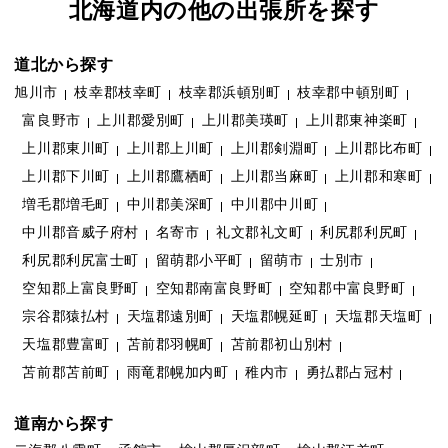
北海道内の他の出張所を探す
道北から探す
旭川市
枝幸郡枝幸町
枝幸郡浜頓別町
枝幸郡中頓別町
富良野市
上川郡愛別町
上川郡美瑛町
上川郡東神楽町
上川郡東川町
上川郡上川町
上川郡剣淵町
上川郡比布町
上川郡下川町
上川郡鷹栖町
上川郡当麻町
上川郡和寒町
増毛郡増毛町
中川郡美深町
中川郡中川町
中川郡音威子府村
名寄市
礼文郡礼文町
利尻郡利尻町
利尻郡利尻富士町
留萌郡小平町
留萌市
士別市
空知郡上富良野町
空知郡南富良野町
空知郡中富良野町
宗谷郡猿払村
天塩郡遠別町
天塩郡幌延町
天塩郡天塩町
天塩郡豊富町
苫前郡羽幌町
苫前郡初山別村
苫前郡苫前町
雨竜郡幌加内町
稚内市
勇払郡占冠村
道南から探す