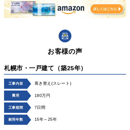
お客様の声
札幌市・一戸建て（築25年）
葺き替え(スレート)
工事内容
180万円
費用
7日間
工事期間
15年～25年
耐用年数