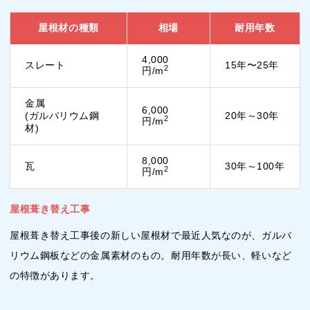
屋根材の種類
相場
耐用年数
4,000
スレート
15年〜25年
2
円/m
金属
6,000
(ガルバリウム鋼
20年～30年
2
円/m
材)
8,000
瓦
30年～100年
2
円/m
屋根葺き替え工事
屋根葺き替え工事後の新しい屋根材で最近人気なのが、ガルバ
リウム鋼板などの金属素材のもの。耐用年数が長い、軽いなど
の特徴があります。