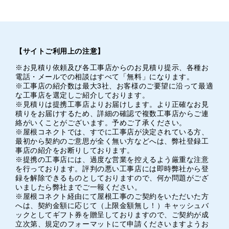
【サイトご利用上の注意】
※お見積り依頼及び各工事店からのお見積り提示、各種お
電話・メールでの相談はすべて「無料」になります。
※工事店の紹介数は最大3社、お客様のご要望に沿って最適
な工事店を選定しご紹介しております。
※見積りは提携工事店よりお届けします。より正確なお見
積りをお届けするため、詳細の確認で複数工事店からご連
絡がいくことがございます。予めご了承ください。
※屋根コネクトでは、すでに工事店が決定されている方、
最初から契約のご意思が全く無い方などへは、弊社登録工
事店の紹介をお断りしております。
※提携の工事店には、過度な営業を控えるよう厳重な注意
を行っております。評判の悪い工事店には即時弊社から登
録を解除できるものとしておりますので、何か問題がござ
いましたら弊社までご一報ください。
※屋根コネクト経由にて屋根工事のご契約をいただいた方
へは、契約金額に応じて（上限金額無し！）キャッシュバ
ックとしてギフト券を贈呈しておりますので、ご契約が成
立次第、規定のフォーマットにて申請くださいますようお