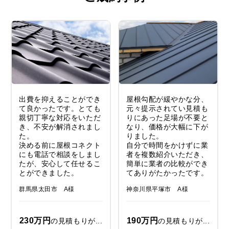
出費を抑えることができ
屋根勾配が緩やかな分、
て良かったです。とても
元々提示されてい見積も
親切丁寧な対応をいただ
りにあった足場が不要と
き、不安が解消されまし
なり、価格が大幅に下が
た。
りました。
決める前に屋根コネクト
自分で時間をかけずに業
にも電話で相談をしまし
者を複数紹介いただき、
たが、安心して任せるこ
簡単に業者の比較ができ
とができました。
てありがたかったです。
群馬県太田市 A様
神奈川県平塚市 A様
230万円
190万円
の見積もりが...
の見積もりが...