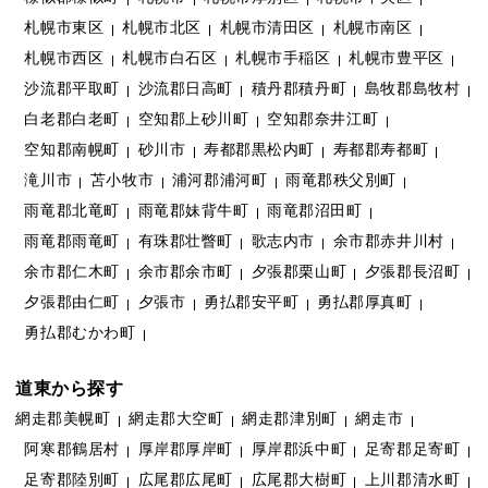
札幌市東区
札幌市北区
札幌市清田区
札幌市南区
札幌市西区
札幌市白石区
札幌市手稲区
札幌市豊平区
沙流郡平取町
沙流郡日高町
積丹郡積丹町
島牧郡島牧村
白老郡白老町
空知郡上砂川町
空知郡奈井江町
空知郡南幌町
砂川市
寿都郡黒松内町
寿都郡寿都町
滝川市
苫小牧市
浦河郡浦河町
雨竜郡秩父別町
雨竜郡北竜町
雨竜郡妹背牛町
雨竜郡沼田町
雨竜郡雨竜町
有珠郡壮瞥町
歌志内市
余市郡赤井川村
余市郡仁木町
余市郡余市町
夕張郡栗山町
夕張郡長沼町
夕張郡由仁町
夕張市
勇払郡安平町
勇払郡厚真町
勇払郡むかわ町
道東から探す
網走郡美幌町
網走郡大空町
網走郡津別町
網走市
阿寒郡鶴居村
厚岸郡厚岸町
厚岸郡浜中町
足寄郡足寄町
足寄郡陸別町
広尾郡広尾町
広尾郡大樹町
上川郡清水町