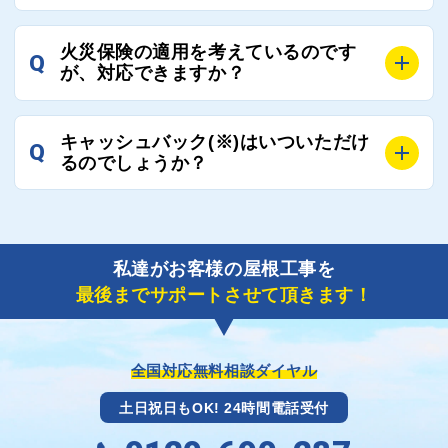
ご連絡いただき、屋根コネクトから直ちに紹介の工事
A
工事業者の状況や屋根の状態、工事の内容、天候によ
業者へ状況確認の連絡をし、即時対応するよう指示を
火災保険の適用を考えているのです
Q
って工事期間は変わりますが、目安としては、おおよ
が、対応できますか？
いたしますので、お気軽にお申し付けください。
そ3日～6日となります。
また、急ぎの場合などは屋根コネクトとしても全面的
A
もちろん対応可能です。
にご協力いたしますので、ご相談ください。可能な限
キャッシュバック(※)はいついただけ
Q
風災補償を適用される場合は、専門家による視察と必
るのでしょうか？
り期間を短縮できる状況の工事業者を選定させていた
要書類の作成が不可欠です。
だきます。
保険を適用した工事実績の豊富な業者を紹介させてい
A
ご紹介しました工事業者との契約が成立し、工事が完
ただきます。
了しましたら、キャッシュバック(※)申込みフォーム
私達がお客様の屋根工事を
に各項目を入力いただいた上で送信してください。
最後までサポートさせて頂きます！
その内容を屋根コネクトが確認できた日時から翌月末
までには送付手配させていただきます。
※キャッシュバックの金額は契約金額によって異なり
ます。
全国対応無料相談ダイヤル
土日祝日もOK! 24時間電話受付