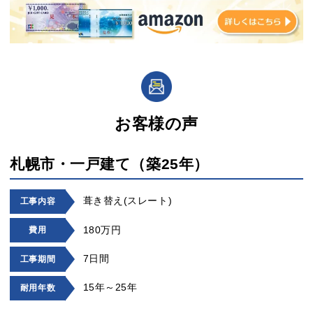
お客様の声
札幌市・一戸建て（築25年）
葺き替え(スレート)
工事内容
180万円
費用
7日間
工事期間
15年～25年
耐用年数