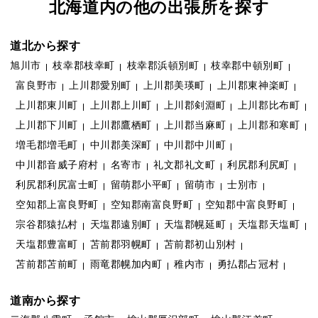
北海道内の他の出張所を探す
道北から探す
旭川市
枝幸郡枝幸町
枝幸郡浜頓別町
枝幸郡中頓別町
富良野市
上川郡愛別町
上川郡美瑛町
上川郡東神楽町
上川郡東川町
上川郡上川町
上川郡剣淵町
上川郡比布町
上川郡下川町
上川郡鷹栖町
上川郡当麻町
上川郡和寒町
増毛郡増毛町
中川郡美深町
中川郡中川町
中川郡音威子府村
名寄市
礼文郡礼文町
利尻郡利尻町
利尻郡利尻富士町
留萌郡小平町
留萌市
士別市
空知郡上富良野町
空知郡南富良野町
空知郡中富良野町
宗谷郡猿払村
天塩郡遠別町
天塩郡幌延町
天塩郡天塩町
天塩郡豊富町
苫前郡羽幌町
苫前郡初山別村
苫前郡苫前町
雨竜郡幌加内町
稚内市
勇払郡占冠村
道南から探す