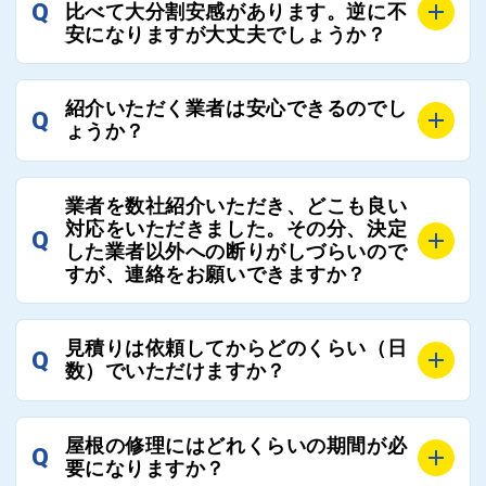
でご紹介の要望をいただければ、即時屋根コネクトに
Q
比べて大分割安感があります。逆に不
連絡いただければ、お客様の屋根修理を全面的にフォ
て対応させていただきます。お気軽にお申し付けくだ
安になりますが大丈夫でしょうか？
ローさせていただきます。お気軽にご相談ください。
さい。
A
残念ながら、リフォーム業界は費用の内訳に不透明な
紹介いただく業者は安心できるのでし
Q
部分が多く、一見同じ工事でも１００万円以上の差が
ょうか？
出る場合もあります。
屋根コネクトではそのような不安を抱えてしまう屋根
A
屋根コネクトでは、お客様の安心を支える「優良工事
の修理において、適正で公正な工事業者選びのお手伝
業者を数社紹介いただき、どこも良い
業者チェック制度」を設けております。
対応をいただきました。その分、決定
いをさせていただくサイトでございます。
Q
屋根コネクトにて定期的にお客様アンケートを実施
した業者以外への断りがしづらいので
まだまだそのような業界だからこそ比較が重要になり
すが、連絡をお願いできますか？
し、そこで評価の低かった業者は事実確認の上で、屋
ますので、是非屋根コネクトを活用ください。
根コネクトの判断により即時登録を解除できる契約と
しております。
A
屋根コネクトにお任せください。屋根コネクトでは、
見積りは依頼してからどのくらい（日
Q
優良業者のみをご紹介できる体制により、お客様の安
工事業者へのお断りも無料で代行しております。
数）でいただけますか？
心と信頼を維持しております。
ご質問いただいたような、お客様が心苦しい思いをさ
れる必要はございませんので、いつでもお気軽にご相
A
工事業者にもよりますが、おおよそ現地調査後3日～1
談ください。
屋根の修理にはどれくらいの期間が必
Q
週間前後にはお届けできます。
要になりますか？
万が一１週間を過ぎても何の連絡もないなどがあれば