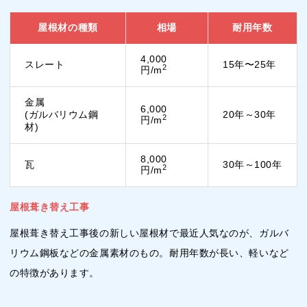
屋根材の種類
相場
耐用年数
4,000
スレート
15年〜25年
2
円/m
金属
6,000
(ガルバリウム鋼
20年～30年
2
円/m
材)
8,000
瓦
30年～100年
2
円/m
屋根葺き替え工事
屋根葺き替え工事後の新しい屋根材で最近人気なのが、ガルバ
リウム鋼板などの金属素材のもの。耐用年数が長い、軽いなど
の特徴があります。