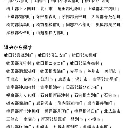
二海郡八雲町
函館市
檜山郡厚沢部町
檜山郡江差町
檜山郡上ノ国町
北斗市
亀田郡七飯町
上磯郡木古内町
上磯郡知内町
茅部郡森町
茅部郡鹿部町
久遠郡せたな町
松前郡福島町
松前郡松前町
爾志郡乙部町
奥尻郡奥尻町
瀬棚郡今金町
山越郡長万部町
道央から探す
虻田郡喜茂別町
虻田郡倶知安町
虻田郡京極町
虻田郡真狩村
虻田郡ニセコ町
虻田郡留寿都村
虻田郡洞爺湖町
虻田郡豊浦町
赤平市
芦別市
美唄市
千歳市
伊達市
江別市
恵庭市
深川市
古平郡古平町
古宇郡神恵内村
古宇郡泊村
日高郡新ひだか町
幌泉郡えりも町
石狩郡新篠津村
石狩郡当別町
石狩市
磯谷郡蘭越町
岩見沢市
岩内郡岩内町
岩内郡共和町
樺戸郡新十津川町
樺戸郡月形町
樺戸郡浦臼町
北広島市
三笠市
室蘭市
新冠郡新冠町
登別市
小樽市
様似郡様似町
札幌市
札幌市厚別区
札幌市中央区