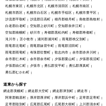
札幌市東区
札幌市北区
札幌市清田区
札幌市南区
札幌市西区
札幌市白石区
札幌市手稲区
札幌市豊平区
沙流郡平取町
沙流郡日高町
積丹郡積丹町
島牧郡島牧村
白老郡白老町
空知郡上砂川町
空知郡奈井江町
空知郡南幌町
砂川市
寿都郡黒松内町
寿都郡寿都町
滝川市
苫小牧市
浦河郡浦河町
雨竜郡秩父別町
雨竜郡北竜町
雨竜郡妹背牛町
雨竜郡沼田町
雨竜郡雨竜町
有珠郡壮瞥町
歌志内市
余市郡赤井川村
余市郡仁木町
余市郡余市町
夕張郡栗山町
夕張郡長沼町
夕張郡由仁町
夕張市
勇払郡安平町
勇払郡厚真町
勇払郡むかわ町
道東から探す
網走郡美幌町
網走郡大空町
網走郡津別町
網走市
阿寒郡鶴居村
厚岸郡厚岸町
厚岸郡浜中町
足寄郡足寄町
足寄郡陸別町
広尾郡広尾町
広尾郡大樹町
上川郡清水町