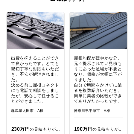
出費を抑えることができ
屋根勾配が緩やかな分、
て良かったです。とても
元々提示されてい見積も
親切丁寧な対応をいただ
りにあった足場が不要と
き、不安が解消されまし
なり、価格が大幅に下が
た。
りました。
決める前に屋根コネクト
自分で時間をかけずに業
にも電話で相談をしまし
者を複数紹介いただき、
たが、安心して任せるこ
簡単に業者の比較ができ
とができました。
てありがたかったです。
群馬県太田市 A様
神奈川県平塚市 A様
230万円
190万円
の見積もりが...
の見積もりが...