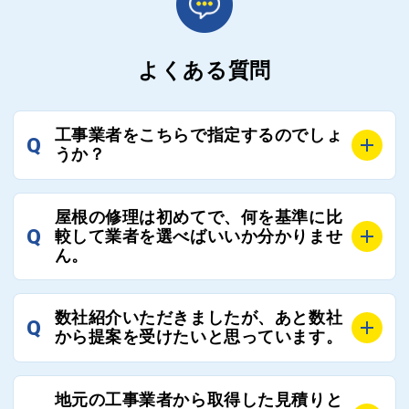
よくある質問
工事業者をこちらで指定するのでしょ
Q
うか？
A
お客様のご要望をお聞きし、条件に合った工事業者を
屋根の修理は初めてで、何を基準に比
最大3社まで選定し、ご紹介いたします。
Q
較して業者を選べばいいか分かりませ
そのため、お客様に比較する業者を選定いただく必要
ん。
はございません。
A
選定基準はお客様によって異なりますが、価格はもち
数社紹介いただきましたが、あと数社
Q
ろんのこと、実績面や保証面、担当者の人柄や社歴、
から提案を受けたいと思っています。
近さやアフターフォローの充実度などを各社で比較
し、総合的に判断ください。
A
全国300社以上の登録業者がございますので、プラス
また、選定に迷った際などは屋根コネクト事務局へご
地元の工事業者から取得した見積りと