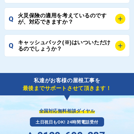
ご連絡いただき、屋根コネクトから直ちに紹介の工事
A
工事業者の状況や屋根の状態、工事の内容、天候によ
業者へ状況確認の連絡をし、即時対応するよう指示を
火災保険の適用を考えているのです
Q
って工事期間は変わりますが、目安としては、おおよ
が、対応できますか？
いたしますので、お気軽にお申し付けください。
そ3日～6日となります。
また、急ぎの場合などは屋根コネクトとしても全面的
A
もちろん対応可能です。
にご協力いたしますので、ご相談ください。可能な限
キャッシュバック(※)はいついただけ
Q
風災補償を適用される場合は、専門家による視察と必
るのでしょうか？
り期間を短縮できる状況の工事業者を選定させていた
要書類の作成が不可欠です。
だきます。
保険を適用した工事実績の豊富な業者を紹介させてい
A
ご紹介しました工事業者との契約が成立し、工事が完
ただきます。
了しましたら、キャッシュバック(※)申込みフォーム
私達がお客様の屋根工事を
に各項目を入力いただいた上で送信してください。
最後までサポートさせて頂きます！
その内容を屋根コネクトが確認できた日時から翌月末
までには送付手配させていただきます。
※キャッシュバックの金額は契約金額によって異なり
ます。
全国対応無料相談ダイヤル
土日祝日もOK! 24時間電話受付