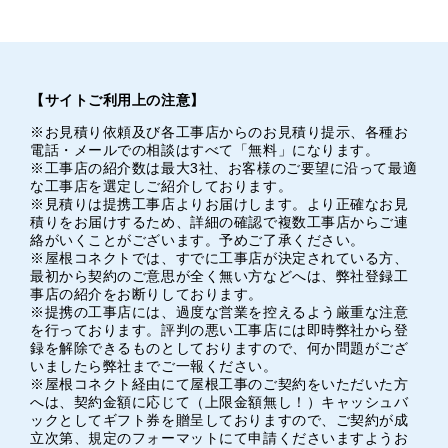
【サイトご利用上の注意】
※お見積り依頼及び各工事店からのお見積り提示、各種お
電話・メールでの相談はすべて「無料」になります。
※工事店の紹介数は最大3社、お客様のご要望に沿って最適
な工事店を選定しご紹介しております。
※見積りは提携工事店よりお届けします。より正確なお見
積りをお届けするため、詳細の確認で複数工事店からご連
絡がいくことがございます。予めご了承ください。
※屋根コネクトでは、すでに工事店が決定されている方、
最初から契約のご意思が全く無い方などへは、弊社登録工
事店の紹介をお断りしております。
※提携の工事店には、過度な営業を控えるよう厳重な注意
を行っております。評判の悪い工事店には即時弊社から登
録を解除できるものとしておりますので、何か問題がござ
いましたら弊社までご一報ください。
※屋根コネクト経由にて屋根工事のご契約をいただいた方
へは、契約金額に応じて（上限金額無し！）キャッシュバ
ックとしてギフト券を贈呈しておりますので、ご契約が成
立次第、規定のフォーマットにて申請くださいますようお